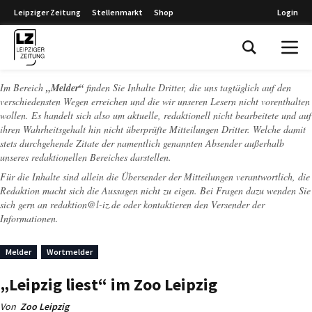
Leipziger Zeitung
Stellenmarkt
Shop
Login
Leipziger Zeitung
Im Bereich
„Melder“
finden Sie Inhalte Dritter, die uns tagtäglich auf den
verschiedensten Wegen erreichen und die wir unseren Lesern nicht vorenthalten
wollen. Es handelt sich also um aktuelle, redaktionell nicht bearbeitete und auf
ihren Wahrheitsgehalt hin nicht überprüfte Mitteilungen Dritter. Welche damit
stets durchgehende Zitate der namentlich genannten Absender außerhalb
unseres redaktionellen Bereiches darstellen.
Für die Inhalte sind allein die Übersender der Mitteilungen verantwortlich, die
Redaktion macht sich die Aussagen nicht zu eigen. Bei Fragen dazu wenden Sie
sich gern an
redaktion@l-iz.de
oder kontaktieren den Versender der
Informationen.
Melder
Wortmelder
„Leipzig liest“ im Zoo Leipzig
Von
Zoo Leipzig