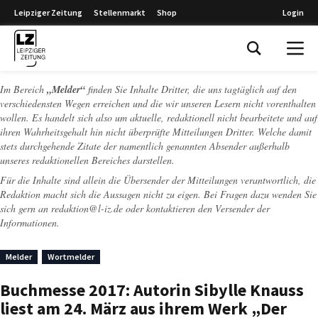
Leipziger Zeitung
Stellenmarkt
Shop
Login
Leipziger Zeitung
Im Bereich
„Melder“
finden Sie Inhalte Dritter, die uns tagtäglich auf den
verschiedensten Wegen erreichen und die wir unseren Lesern nicht vorenthalten
wollen. Es handelt sich also um aktuelle, redaktionell nicht bearbeitete und auf
ihren Wahrheitsgehalt hin nicht überprüfte Mitteilungen Dritter. Welche damit
stets durchgehende Zitate der namentlich genannten Absender außerhalb
unseres redaktionellen Bereiches darstellen.
Für die Inhalte sind allein die Übersender der Mitteilungen verantwortlich, die
Redaktion macht sich die Aussagen nicht zu eigen. Bei Fragen dazu wenden Sie
sich gern an
redaktion@l-iz.de
oder kontaktieren den Versender der
Informationen.
Melder
Wortmelder
Buchmesse 2017: Autorin Sibylle Knauss
liest am 24. März aus ihrem Werk „Der