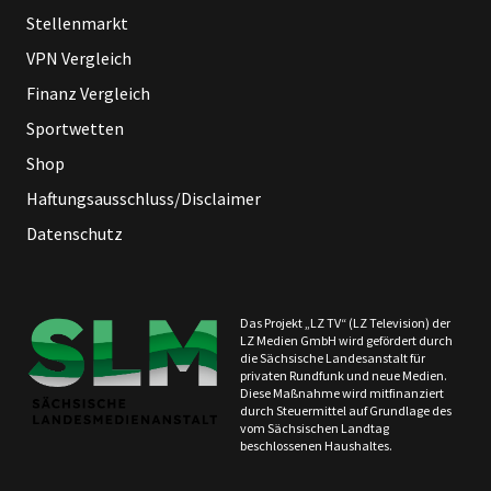
Stellenmarkt
VPN Vergleich
Finanz Vergleich
Sportwetten
Shop
Haftungsausschluss/Disclaimer
Datenschutz
Das Projekt „LZ TV“ (LZ Television) der
LZ Medien GmbH wird gefördert durch
die Sächsische Landesanstalt für
privaten Rundfunk und neue Medien.
Diese Maßnahme wird mitfinanziert
durch Steuermittel auf Grundlage des
vom Sächsischen Landtag
beschlossenen Haushaltes.