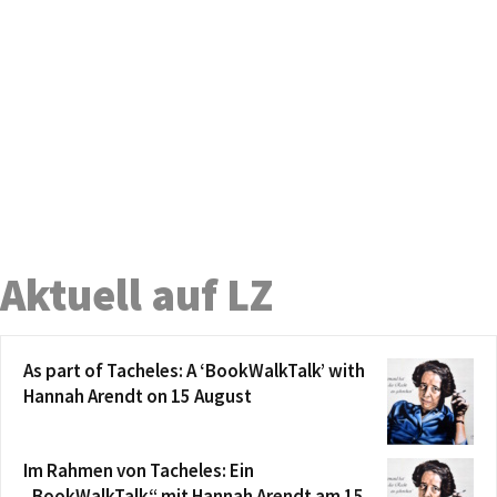
Aktuell auf LZ
As part of Tacheles: A ‘BookWalkTalk’ with
Hannah Arendt on 15 August
Im Rahmen von Tacheles: Ein
„BookWalkTalk“ mit Hannah Arendt am 15.