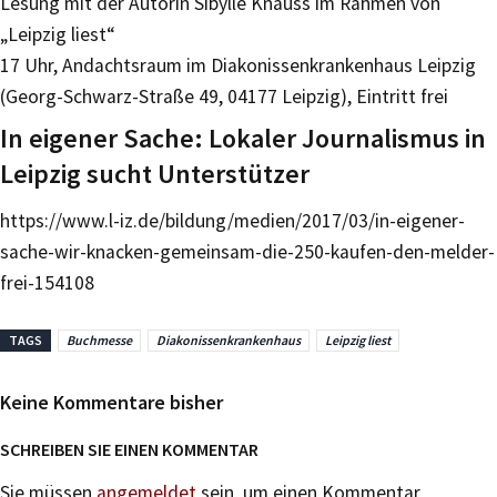
Lesung mit der Autorin Sibylle Knauss im Rahmen von
„Leipzig liest“
17 Uhr, Andachtsraum im Diakonissenkrankenhaus Leipzig
(Georg-Schwarz-Straße 49, 04177 Leipzig), Eintritt frei
In eigener Sache: Lokaler Journalismus in
Leipzig sucht Unterstützer
https://www.l-iz.de/bildung/medien/2017/03/in-eigener-
sache-wir-knacken-gemeinsam-die-250-kaufen-den-melder-
frei-154108
TAGS
Buchmesse
Diakonissenkrankenhaus
Leipzig liest
Keine Kommentare bisher
SCHREIBEN SIE EINEN KOMMENTAR
Sie müssen
angemeldet
sein, um einen Kommentar