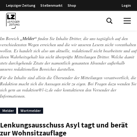
Leipziger Zeitung
Stellenmarkt
Shop
Login
Leipziger Zeitung
Im Bereich
„Melder“
finden Sie Inhalte Dritter, die uns tagtäglich auf den
verschiedensten Wegen erreichen und die wir unseren Lesern nicht vorenthalten
wollen. Es handelt sich also um aktuelle, redaktionell nicht bearbeitete und auf
ihren Wahrheitsgehalt hin nicht überprüfte Mitteilungen Dritter. Welche damit
stets durchgehende Zitate der namentlich genannten Absender außerhalb
unseres redaktionellen Bereiches darstellen.
Für die Inhalte sind allein die Übersender der Mitteilungen verantwortlich, die
Redaktion macht sich die Aussagen nicht zu eigen. Bei Fragen dazu wenden Sie
sich gern an
redaktion@l-iz.de
oder kontaktieren den Versender der
Informationen.
Melder
Wortmelder
Lenkungsausschuss Asyl tagt und berät
zur Wohnsitzauflage