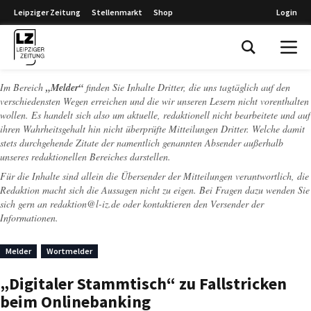
Leipziger Zeitung
Stellenmarkt
Shop
Login
Leipziger Zeitung
Im Bereich
„Melder“
finden Sie Inhalte Dritter, die uns tagtäglich auf den
verschiedensten Wegen erreichen und die wir unseren Lesern nicht vorenthalten
wollen. Es handelt sich also um aktuelle, redaktionell nicht bearbeitete und auf
ihren Wahrheitsgehalt hin nicht überprüfte Mitteilungen Dritter. Welche damit
stets durchgehende Zitate der namentlich genannten Absender außerhalb
unseres redaktionellen Bereiches darstellen.
Für die Inhalte sind allein die Übersender der Mitteilungen verantwortlich, die
Redaktion macht sich die Aussagen nicht zu eigen. Bei Fragen dazu wenden Sie
sich gern an
redaktion@l-iz.de
oder kontaktieren den Versender der
Informationen.
Melder
Wortmelder
„Digitaler Stammtisch“ zu Fallstricken
beim Onlinebanking