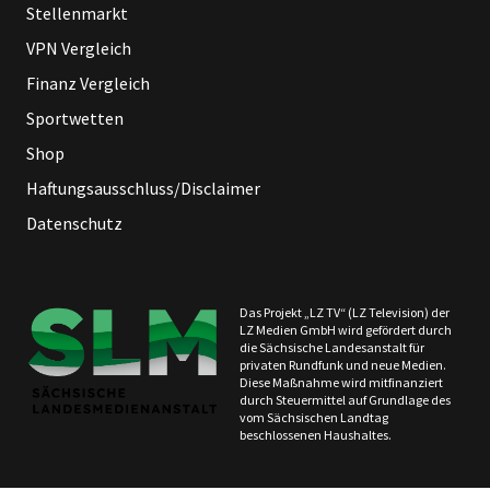
Stellenmarkt
VPN Vergleich
Finanz Vergleich
Sportwetten
Shop
Haftungsausschluss/Disclaimer
Datenschutz
Das Projekt „LZ TV“ (LZ Television) der
LZ Medien GmbH wird gefördert durch
die Sächsische Landesanstalt für
privaten Rundfunk und neue Medien.
Diese Maßnahme wird mitfinanziert
durch Steuermittel auf Grundlage des
vom Sächsischen Landtag
beschlossenen Haushaltes.