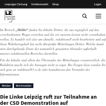
Leipziger Zeitung
Stellenmarkt
Shop
Login
Leipziger Zeitung
Im Bereich
„Melder“
finden Sie Inhalte Dritter, die uns tagtäglich auf den
verschiedensten Wegen erreichen und die wir unseren Lesern nicht vorenthalten
wollen. Es handelt sich also um aktuelle, redaktionell nicht bearbeitete und auf
ihren Wahrheitsgehalt hin nicht überprüfte Mitteilungen Dritter. Welche damit
stets durchgehende Zitate der namentlich genannten Absender außerhalb
unseres redaktionellen Bereiches darstellen.
Für die Inhalte sind allein die Übersender der Mitteilungen verantwortlich, die
Redaktion macht sich die Aussagen nicht zu eigen. Bei Fragen dazu wenden Sie
sich gern an
redaktion@l-iz.de
oder kontaktieren den Versender der
Informationen.
Melder
Wortmelder
Die Linke Leipzig ruft zur Teilnahme an
der CSD Demonstration auf