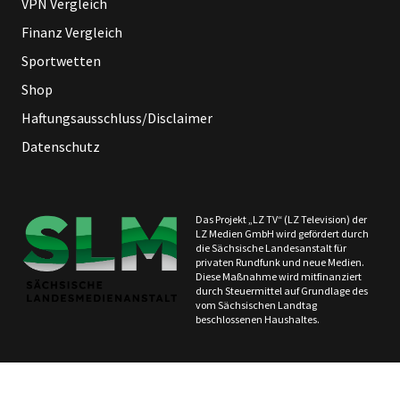
VPN Vergleich
Finanz Vergleich
Sportwetten
Shop
Haftungsausschluss/Disclaimer
Datenschutz
Das Projekt „LZ TV“ (LZ Television) der
LZ Medien GmbH wird gefördert durch
die Sächsische Landesanstalt für
privaten Rundfunk und neue Medien.
Diese Maßnahme wird mitfinanziert
durch Steuermittel auf Grundlage des
vom Sächsischen Landtag
beschlossenen Haushaltes.