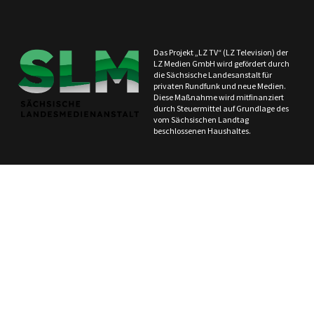
Das Projekt „LZ TV“ (LZ Television) der
LZ Medien GmbH wird gefördert durch
die Sächsische Landesanstalt für
privaten Rundfunk und neue Medien.
Diese Maßnahme wird mitfinanziert
durch Steuermittel auf Grundlage des
vom Sächsischen Landtag
beschlossenen Haushaltes.