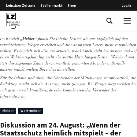
Leipziger Zeitung
Stellenmarkt
Shop
Login
Leipziger Zeitung
Im Bereich
„Melder“
finden Sie Inhalte Dritter, die uns tagtäglich auf den
verschiedensten Wegen erreichen und die wir unseren Lesern nicht vorenthalten
wollen. Es handelt sich also um aktuelle, redaktionell nicht bearbeitete und auf
ihren Wahrheitsgehalt hin nicht überprüfte Mitteilungen Dritter. Welche damit
stets durchgehende Zitate der namentlich genannten Absender außerhalb
unseres redaktionellen Bereiches darstellen.
Für die Inhalte sind allein die Übersender der Mitteilungen verantwortlich, die
Redaktion macht sich die Aussagen nicht zu eigen. Bei Fragen dazu wenden Sie
sich gern an
redaktion@l-iz.de
oder kontaktieren den Versender der
Informationen.
Melder
Wortmelder
Diskussion am 24. August: „Wenn der
Staatsschutz heimlich mitspielt – der