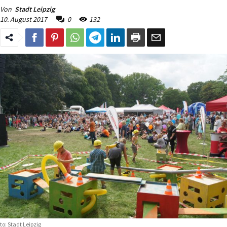
Von
Stadt Leipzig
10. August 2017
0
132
to: Stadt Leipzig