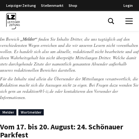
Leipziger Zeitung
Stellenmarkt
Shop
Login
Leipziger Zeitung
Im Bereich
„Melder“
finden Sie Inhalte Dritter, die uns tagtäglich auf den
verschiedensten Wegen erreichen und die wir unseren Lesern nicht vorenthalten
wollen. Es handelt sich also um aktuelle, redaktionell nicht bearbeitete und auf
ihren Wahrheitsgehalt hin nicht überprüfte Mitteilungen Dritter. Welche damit
stets durchgehende Zitate der namentlich genannten Absender außerhalb
unseres redaktionellen Bereiches darstellen.
Für die Inhalte sind allein die Übersender der Mitteilungen verantwortlich, die
Redaktion macht sich die Aussagen nicht zu eigen. Bei Fragen dazu wenden Sie
sich gern an
redaktion@l-iz.de
oder kontaktieren den Versender der
Informationen.
Melder
Wortmelder
Vom 17. bis 20. August: 24. Schönauer
Parkfest