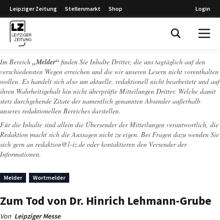
Leipziger Zeitung
Stellenmarkt
Shop
Login
Leipziger Zeitung
Im Bereich
„Melder“
finden Sie Inhalte Dritter, die uns tagtäglich auf den
verschiedensten Wegen erreichen und die wir unseren Lesern nicht vorenthalten
wollen. Es handelt sich also um aktuelle, redaktionell nicht bearbeitete und auf
ihren Wahrheitsgehalt hin nicht überprüfte Mitteilungen Dritter. Welche damit
stets durchgehende Zitate der namentlich genannten Absender außerhalb
unseres redaktionellen Bereiches darstellen.
Für die Inhalte sind allein die Übersender der Mitteilungen verantwortlich, die
Redaktion macht sich die Aussagen nicht zu eigen. Bei Fragen dazu wenden Sie
sich gern an
redaktion@l-iz.de
oder kontaktieren den Versender der
Informationen.
Melder
Wortmelder
Zum Tod von Dr. Hinrich Lehmann-Grube
Von
Leipziger Messe