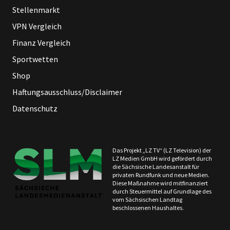
Stellenmarkt
VPN Vergleich
Finanz Vergleich
Sportwetten
Shop
Haftungsausschluss/Disclaimer
Datenschutz
Das Projekt „LZ TV“ (LZ Television) der
LZ Medien GmbH wird gefördert durch
die Sächsische Landesanstalt für
privaten Rundfunk und neue Medien.
Diese Maßnahme wird mitfinanziert
durch Steuermittel auf Grundlage des
vom Sächsischen Landtag
beschlossenen Haushaltes.