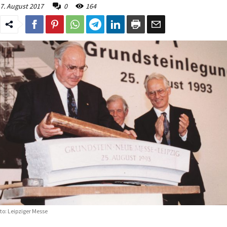
7. August 2017
0
164
to: Leipziger Messe