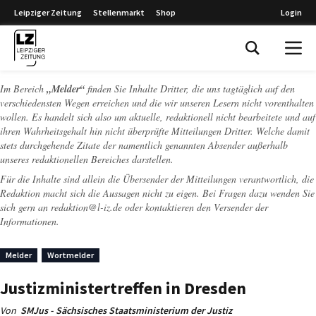
Leipziger Zeitung
Stellenmarkt
Shop
Login
Leipziger Zeitung
Im Bereich
„Melder“
finden Sie Inhalte Dritter, die uns tagtäglich auf den
verschiedensten Wegen erreichen und die wir unseren Lesern nicht vorenthalten
wollen. Es handelt sich also um aktuelle, redaktionell nicht bearbeitete und auf
ihren Wahrheitsgehalt hin nicht überprüfte Mitteilungen Dritter. Welche damit
stets durchgehende Zitate der namentlich genannten Absender außerhalb
unseres redaktionellen Bereiches darstellen.
Für die Inhalte sind allein die Übersender der Mitteilungen verantwortlich, die
Redaktion macht sich die Aussagen nicht zu eigen. Bei Fragen dazu wenden Sie
sich gern an
redaktion@l-iz.de
oder kontaktieren den Versender der
Informationen.
Melder
Wortmelder
Justizministertreffen in Dresden
Von
SMJus - Sächsisches Staatsministerium der Justiz