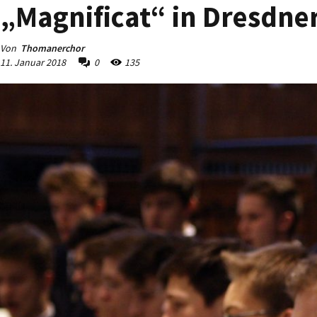
„Magnificat“ in Dresdner
Von
Thomanerchor
11. Januar 2018
0
135