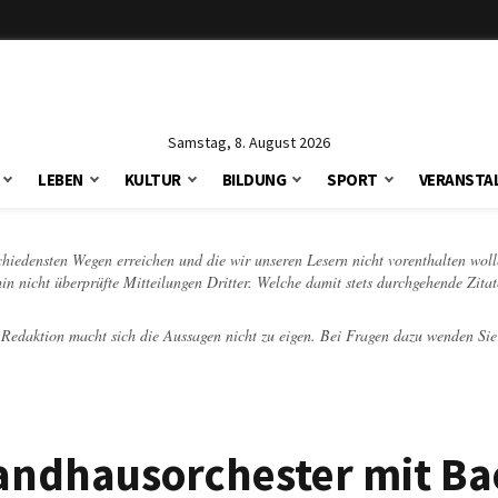
Samstag, 8. August 2026
LEBEN
KULTUR
BILDUNG
SPORT
VERANSTA
schiedensten Wegen erreichen und die wir unseren Lesern nicht vorenthalten woll
hin nicht überprüfte Mitteilungen Dritter. Welche damit stets durchgehende Zita
e Redaktion macht sich die Aussagen nicht zu eigen. Bei Fragen dazu wenden Sie
ndhausorchester mit Ba