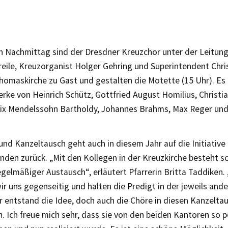
n Nachmittag sind der Dresdner Kreuzchor unter der Leitun
eile, Kreuzorganist Holger Gehring und Superintendent Chris
homaskirche zu Gast und gestalten die Motette (15 Uhr). Es 
rke von Heinrich Schütz, Gottfried August Homilius, Christ
elix Mendelssohn Bartholdy, Johannes Brahms, Max Reger und
und Kanzeltausch geht auch in diesem Jahr auf die Initiative
den zurück. „Mit den Kollegen in der Kreuzkirche besteht sc
egelmäßiger Austausch“, erläutert Pfarrerin Britta Taddiken.
r uns gegenseitig und halten die Predigt in der jeweils ande
r entstand die Idee, doch auch die Chöre in diesen Kanzelta
. Ich freue mich sehr, dass sie von den beiden Kantoren so p