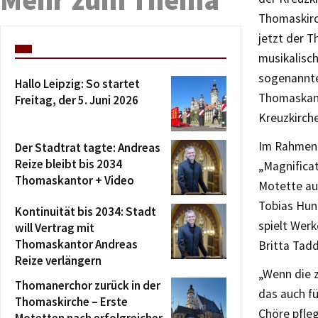
Thomaskirc
jetzt der T
musikalisc
sogenannte
Hallo Leipzig: So startet
Thomaskant
Freitag, der 5. Juni 2026
Kreuzkirche
Im Rahmen 
Der Stadtrat tagte: Andreas
Reize bleibt bis 2034
„Magnifica
Thomaskantor + Video
Motette auf
Tobias Hun
Kontinuität bis 2034: Stadt
spielt Werk
will Vertrag mit
Thomaskantor Andreas
Britta Tadd
Reize verlängern
„Wenn die 
Thomanerchor zurück in der
das auch f
Thomaskirche – Erste
Chöre pfle
Motetten nach erfolgreicher