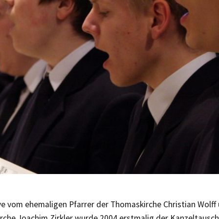
ive vom ehemaligen Pfarrer der Thomaskirche Christian Wolff
irche Joachim Zirkler wurde 2004 erstmalig der Kanzeltausc