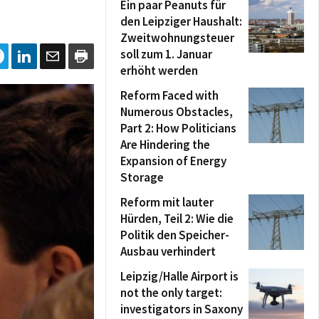
Ein paar Peanuts für
den Leipziger Haushalt:
Zweitwohnungsteuer
soll zum 1. Januar
erhöht werden
Reform Faced with
Numerous Obstacles,
Part 2: How Politicians
Are Hindering the
Expansion of Energy
Storage
Reform mit lauter
Hürden, Teil 2: Wie die
Politik den Speicher-
Ausbau verhindert
Leipzig/Halle Airport is
not the only target:
investigators in Saxony