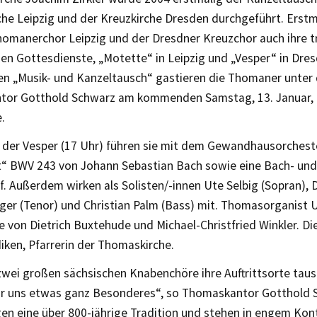
he Leipzig und der Kreuzkirche Dresden durchgeführt. Erst
homanerchor Leipzig und der Dresdner Kreuzchor auch ihre tr
hen Gottesdienste, „Motette“ in Leipzig und „Vesper“ in Dre
n „Musik- und Kanzeltausch“ gastieren die Thomaner unter 
or Gotthold Schwarz am kommenden Samstag, 13. Januar, i
.
der Vesper (17 Uhr) führen sie mit dem Gewandhausorchest
t“ BWV 243 von Johann Sebastian Bach sowie eine Bach- und
. Außerdem wirken als Solisten/-innen Ute Selbig (Sopran), Da
ger (Tenor) und Christian Palm (Bass) mit. Thomasorganist 
e von Dietrich Buxtehude und Michael-Christfried Winkler. Die
iken, Pfarrerin der Thomaskirche.
zwei großen sächsischen Knabenchöre ihre Auftrittsorte taus
ür uns etwas ganz Besonderes“, so Thomaskantor Gotthold 
gen eine über 800-jährige Tradition und stehen in engem Kon