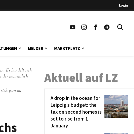
Login
LTUNGEN
MELDER
MARKTPLATZ
en. Es handelt sich
Aktuell auf LZ
te der namentlich
 sich gern an
A drop in the ocean for
Leipzig’s budget: the
tax on second homes is
set to rise from 1
chs
January