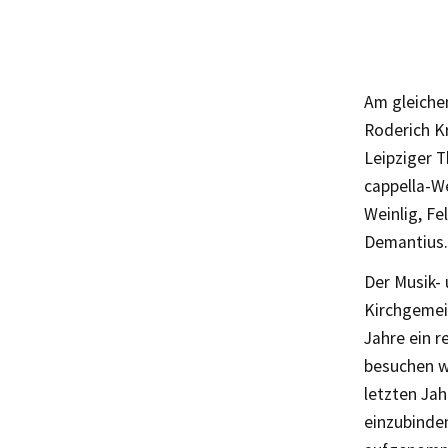
Am gleiche
Roderich Kr
Leipziger T
cappella-We
Weinlig, F
Demantius.
Der Musik- 
Kirchgemein
Jahre ein r
besuchen wi
letzten Jah
einzubinden