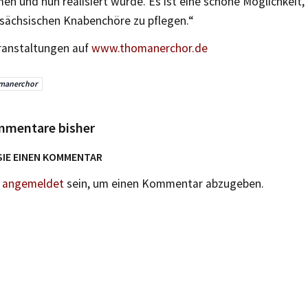
n und nun realisiert wurde. Es ist eine schöne Möglichkeit,
 sächsischen Knabenchöre zu pflegen.“
ranstaltungen auf
www.thomanerchor.de
manerchor
mmentare bisher
SIE EINEN KOMMENTAR
n
angemeldet
sein, um einen Kommentar abzugeben.