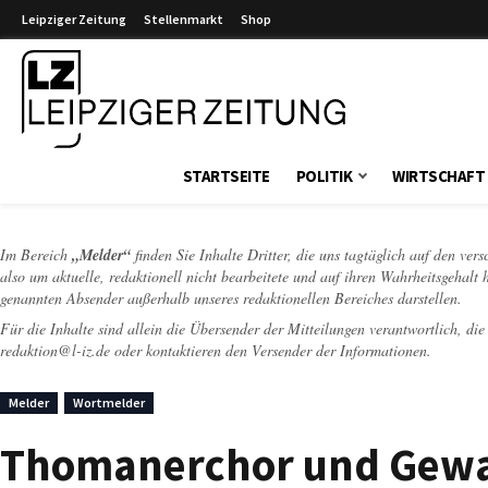
Leipziger Zeitung
Stellenmarkt
Shop
Leipziger Zeitung
STARTSEITE
POLITIK
WIRTSCHAFT
Im Bereich
„Melder“
finden Sie Inhalte Dritter, die uns tagtäglich auf den ver
also um aktuelle, redaktionell nicht bearbeitete und auf ihren Wahrheitsgehalt 
genannten Absender außerhalb unseres redaktionellen Bereiches darstellen.
Für die Inhalte sind allein die Übersender der Mitteilungen verantwortlich, di
redaktion@l-iz.de
oder kontaktieren den Versender der Informationen.
Melder
Wortmelder
Thomanerchor und Gewa