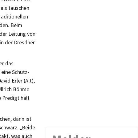
mals tauschen
aditionellen
sden. Beim
der Leitung von
n der Dresdner
er das
 eine Schütz-
vid Erler (Alt),
Ullrich Böhme
 Predigt hält
chen, dann ist
Schwarz. „Beide
takt, was auch