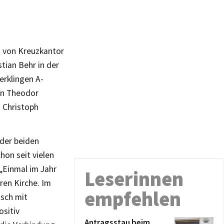
g von Kreuzkantor
tian Behr in der
erklingen A-
ian Theodor
 Christoph
 der beiden
hon seit vielen
 „Einmal im Jahr
Leserinnen
ren Kirche. Im
empfehlen
usch mit
ositiv
Antragsstau beim