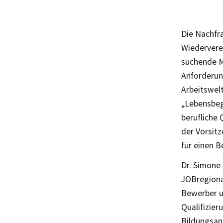
Die Nachfra
Wiederverei
suchende M
Anforderun
Arbeitswel
„Lebensbegl
berufliche 
der Vorsitz
für einen 
Dr. Simone 
JOBregional
Bewerber u
Qualifizier
Bildungsan