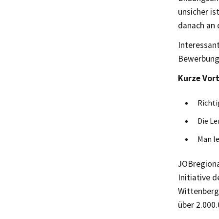
unsicher is
danach an 
Interessant
Bewerbungs
Kurze Vort
Richti
Die Le
Man le
JOBregional
Initiative 
Wittenberg 
über 2.000