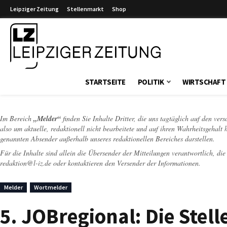
Leipziger Zeitung
Stellenmarkt
Shop
Leipziger Zeitung
STARTSEITE
POLITIK
WIRTSCHAFT
Im Bereich
„Melder“
finden Sie Inhalte Dritter, die uns tagtäglich auf den ver
also um aktuelle, redaktionell nicht bearbeitete und auf ihren Wahrheitsgehalt 
genannten Absender außerhalb unseres redaktionellen Bereiches darstellen.
Für die Inhalte sind allein die Übersender der Mitteilungen verantwortlich, di
redaktion@l-iz.de
oder kontaktieren den Versender der Informationen.
Melder
Wortmelder
5. JOBregional: Die Stel