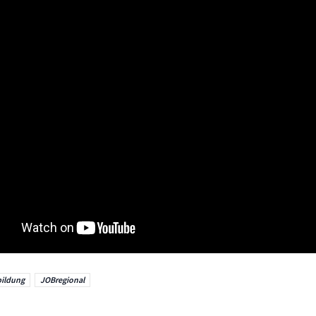
ildung
JOBregional