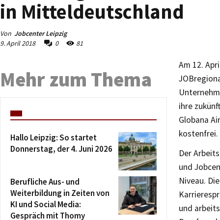
in Mitteldeutschland
Von
Jobcenter Leipzig
9. April 2018
0
81
Am 12. Apri
Mehr zum Thema
JOBregional
Unternehmen
ihre zukünf
Globana Air
kostenfrei.
Hallo Leipzig: So startet
Donnerstag, der 4. Juni 2026
Der Arbeits
und Jobcent
Niveau. Die
Berufliche Aus- und
Weiterbildung in Zeiten von
Karrierespr
KI und Social Media:
und arbeit
Gespräch mit Thomy