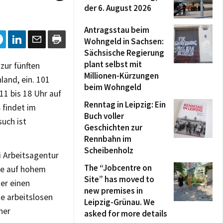
der 6. August 2026
Antragsstau beim
Wohngeld in Sachsen:
Sächsische Regierung
plant selbst mit
zur fünften
Millionen-Kürzungen
land, ein. 101
beim Wohngeld
11 bis 18 Uhr auf
Renntag in Leipzig: Ein
 findet im
Buch voller
uch ist
Geschichten zur
Rennbahn im
Scheibenholz
i Arbeitsagentur
The “Jobcentre on
age auf hohem
Site” has moved to
der einen
new premises in
le arbeitslosen
Leipzig-Grünau. We
ner
asked for more details