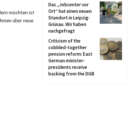
Das „Jobcenter vor
Ort“ hat einen neuen
ndern möchten ist
Standort in Leipzig-
nehmen über neue
Grünau. Wir haben
nachgefragt
Criticism of the
cobbled-together
pension reform: East
German minister-
presidents receive
backing from the DGB