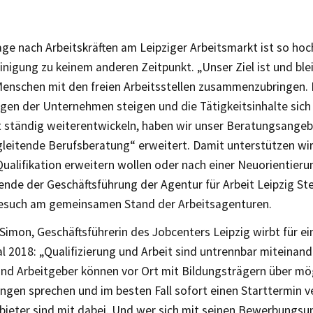
ge nach Arbeitskräften am Leipziger Arbeitsmarkt ist so hoch
nigung zu keinem anderen Zeitpunkt. „Unser Ziel ist und blei
enschen mit den freien Arbeitsstellen zusammenzubringen. 
gen der Unternehmen steigen und die Tätigkeitsinhalte sich 
t ständig weiterentwickeln, haben wir unser Beratungsangeb
eitende Berufsberatung“ erweitert. Damit unterstützen wir a
Qualifikation erweitern wollen oder nach einer Neuorientieru
ende der Geschäftsführung der Agentur für Arbeit Leipzig St
Besuch am gemeinsamen Stand der Arbeitsagenturen.
Simon, Geschäftsführerin des Jobcenters Leipzig wirbt für e
 2018: „Qualifizierung und Arbeit sind untrennbar miteinan
nd Arbeitgeber können vor Ort mit Bildungsträgern über mö
ungen sprechen und im besten Fall sofort einen Starttermin v
bieter sind mit dabei. Und wer sich mit seinen Bewerbungsu