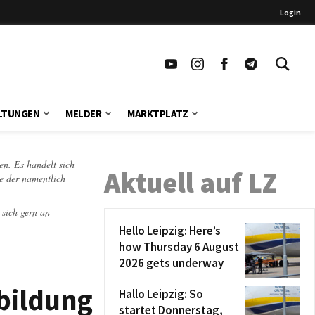
Login
LTUNGEN
MELDER
MARKTPLATZ
en. Es handelt sich
Aktuell auf LZ
te der namentlich
 sich gern an
Hello Leipzig: Here’s
how Thursday 6 August
2026 gets underway
sbildung
Hallo Leipzig: So
startet Donnerstag,