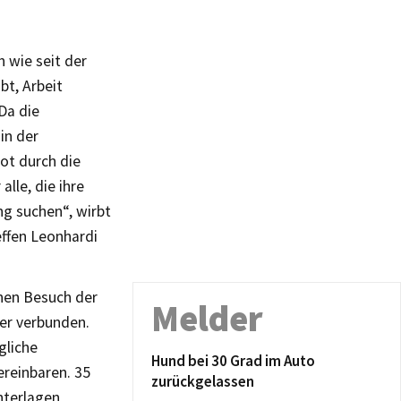
 wie seit der
bt, Arbeit
Da die
in der
ot durch die
lle, die ihre
ng suchen“, wirbt
effen Leonhardi
inen Besuch der
Melder
der verbunden.
gliche
Hund bei 30 Grad im Auto
ereinbaren. 35
zurückgelassen
nterlagen