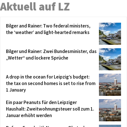
Aktuell auf LZ
Bilger and Rainer: Two federal ministers,
the ‘weather’ and light-hearted remarks
Bilger und Rainer: Zwei Bundesminister, das
„Wetter“ und lockere Sprüche
A drop in the ocean for Leipzig’s budget:
the tax on second homes is set to rise from
1 January
Ein paar Peanuts für den Leipziger
Haushalt: Zweitwohnungsteuer soll zum 1.
Januar erhöht werden