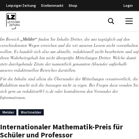
Leipziger Zeitung
Stellenmarkt
Shop
Login
Leipziger Zeitung
Im Bereich
„Melder“
finden Sie Inhalte Dritter, die uns tagtäglich auf den
verschiedensten Wegen erreichen und die wir unseren Lesern nicht vorenthalten
wollen. Es handelt sich also um aktuelle, redaktionell nicht bearbeitete und auf
ihren Wahrheitsgehalt hin nicht überprüfte Mitteilungen Dritter. Welche damit
stets durchgehende Zitate der namentlich genannten Absender außerhalb
unseres redaktionellen Bereiches darstellen.
Für die Inhalte sind allein die Übersender der Mitteilungen verantwortlich, die
Redaktion macht sich die Aussagen nicht zu eigen. Bei Fragen dazu wenden Sie
sich gern an
redaktion@l-iz.de
oder kontaktieren den Versender der
Informationen.
Melder
Wortmelder
Internationaler Mathematik-Preis für
Schüler und Professor