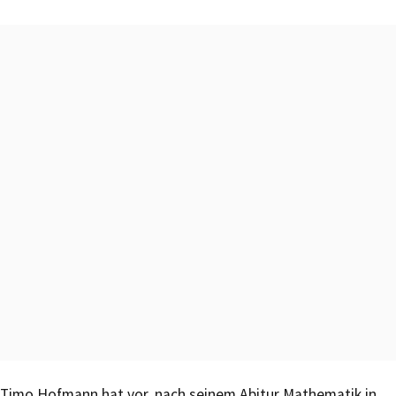
Timo Hofmann hat vor, nach seinem Abitur Mathematik in