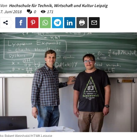
Von
Hochschule für Technik, Wirtschaft und Kultur Leipzig
7. Juni 2018
0
171
to: Robert Weinhold/HTWK Leipzig