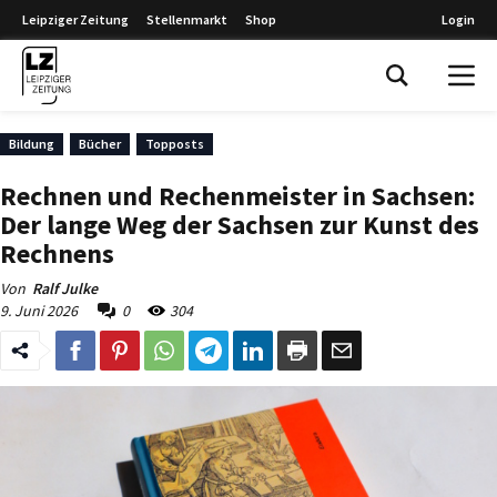
Leipziger Zeitung
Stellenmarkt
Shop
Login
Leipziger Zeitung
Bildung
Bücher
Topposts
Rechnen und Rechenmeister in Sachsen:
Der lange Weg der Sachsen zur Kunst des
Rechnens
Von
Ralf Julke
9. Juni 2026
0
304