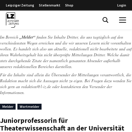
Leipziger Zeitung
Stellenmarkt
Shop
Login
Leipziger Zeitung
Im Bereich
„Melder“
finden Sie Inhalte Dritter, die uns tagtäglich auf den
verschiedensten Wegen erreichen und die wir unseren Lesern nicht vorenthalten
wollen. Es handelt sich also um aktuelle, redaktionell nicht bearbeitete und auf
ihren Wahrheitsgehalt hin nicht überprüfte Mitteilungen Dritter. Welche damit
stets durchgehende Zitate der namentlich genannten Absender außerhalb
unseres redaktionellen Bereiches darstellen.
Für die Inhalte sind allein die Übersender der Mitteilungen verantwortlich, die
Redaktion macht sich die Aussagen nicht zu eigen. Bei Fragen dazu wenden Sie
sich gern an
redaktion@l-iz.de
oder kontaktieren den Versender der
Informationen.
Melder
Wortmelder
Juniorprofessorin für
Theaterwissenschaft an der Universität