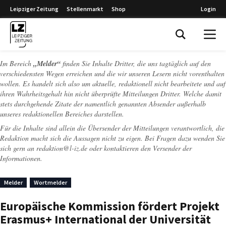
Leipziger Zeitung
Stellenmarkt
Shop
Login
Leipziger Zeitung
Im Bereich
„Melder“
finden Sie Inhalte Dritter, die uns tagtäglich auf den
verschiedensten Wegen erreichen und die wir unseren Lesern nicht vorenthalten
wollen. Es handelt sich also um aktuelle, redaktionell nicht bearbeitete und auf
ihren Wahrheitsgehalt hin nicht überprüfte Mitteilungen Dritter. Welche damit
stets durchgehende Zitate der namentlich genannten Absender außerhalb
unseres redaktionellen Bereiches darstellen.
Für die Inhalte sind allein die Übersender der Mitteilungen verantwortlich, die
Redaktion macht sich die Aussagen nicht zu eigen. Bei Fragen dazu wenden Sie
sich gern an
redaktion@l-iz.de
oder kontaktieren den Versender der
Informationen.
Melder
Wortmelder
Europäische Kommission fördert Projekt
Erasmus+ International der Universität