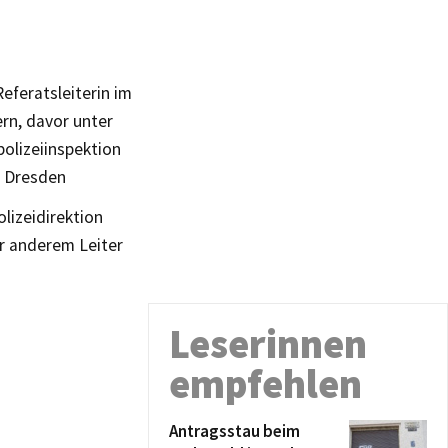
Referatsleiterin im
ern, davor unter
polizeiinspektion
on Dresden
lizeidirektion
er anderem Leiter
Leserinnen
empfehlen
Antragsstau beim