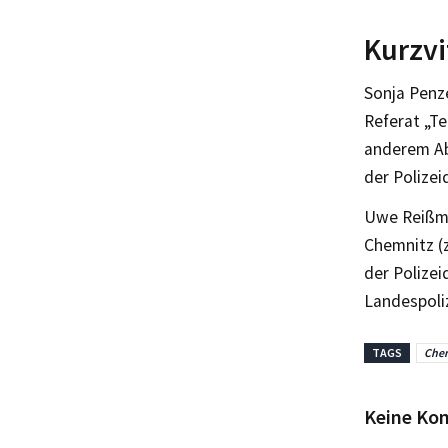
Kurzvi
Sonja Penze
Referat „Te
anderem Abt
der Polizei
Uwe Reißman
Chemnitz (z
der Polizei
Landespoli
TAGS
Che
Keine Ko