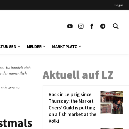
Login
LTUNGEN
MELDER
MARKTPLATZ
en. Es handelt sich
Aktuell auf LZ
te der namentlich
 sich gern an
Back in Leipzig since
Thursday: the Market
Criers’ Guild is putting
on a fish market at the
stmals
Völki