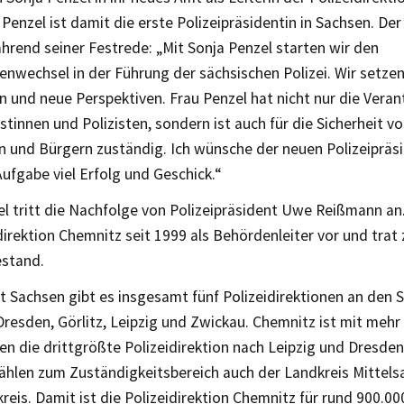
 Penzel ist damit die erste Polizeipräsidentin in Sachsen. De
rend seiner Festrede: „Mit Sonja Penzel starten wir den
nwechsel in der Führung der sächsischen Polizei. Wir setze
 und neue Perspektiven. Frau Penzel hat nicht nur die Vera
istinnen und Polizisten, sondern ist auch für die Sicherheit v
 und Bürgern zuständig. Ich wünsche der neuen Polizeipräsi
ufgabe viel Erfolg und Geschick.“
el tritt die Nachfolge von Polizeipräsident Uwe Reißmann a
direktion Chemnitz seit 1999 als Behördenleiter vor und trat 
estand.
t Sachsen gibt es insgesamt fünf Polizeidirektionen an den 
resden, Görlitz, Leipzig und Zwickau. Chemnitz ist mit mehr 
n die drittgrößte Polizeidirektion nach Leipzig und Dresde
ählen zum Zuständigkeitsbereich auch der Landkreis Mittels
reis. Damit ist die Polizeidirektion Chemnitz für rund 900.0