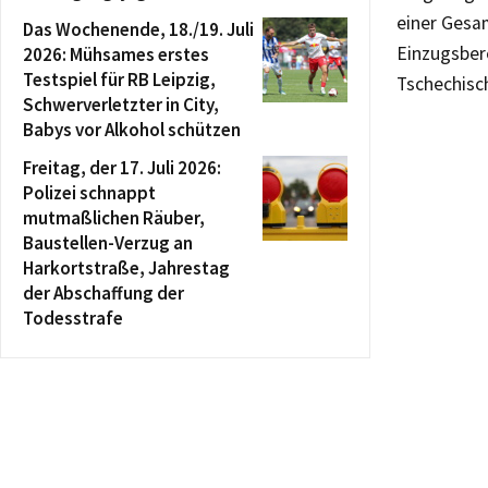
einer Gesa
Das Wochenende, 18./19. Juli
Einzugsber
2026: Mühsames erstes
Testspiel für RB Leipzig,
Tschechisc
Schwerverletzter in City,
Babys vor Alkohol schützen
Freitag, der 17. Juli 2026:
Polizei schnappt
mutmaßlichen Räuber,
Baustellen-Verzug an
Harkortstraße, Jahrestag
der Abschaffung der
Todesstrafe