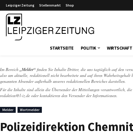
Leipziger Zeitung
Stellenmarkt
Shop
Leipziger Zeitung
STARTSEITE
POLITIK
WIRTSCHAFT
Im Bereich
„Melder“
finden Sie Inhalte Dritter, die uns tagtäglich auf den ver
also um aktuelle, redaktionell nicht bearbeitete und auf ihren Wahrheitsgehalt 
genannten Absender außerhalb unseres redaktionellen Bereiches darstellen.
Für die Inhalte sind allein die Übersender der Mitteilungen verantwortlich, di
redaktion@l-iz.de
oder kontaktieren den Versender der Informationen.
Melder
Wortmelder
Polizeidirektion Chemnit