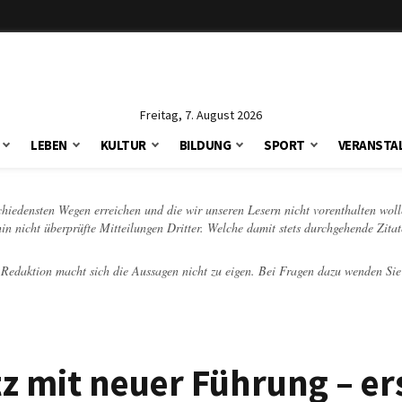
Freitag, 7. August 2026
LEBEN
KULTUR
BILDUNG
SPORT
VERANSTA
schiedensten Wegen erreichen und die wir unseren Lesern nicht vorenthalten woll
hin nicht überprüfte Mitteilungen Dritter. Welche damit stets durchgehende Zita
e Redaktion macht sich die Aussagen nicht zu eigen. Bei Fragen dazu wenden Sie
z mit neuer Führung – er