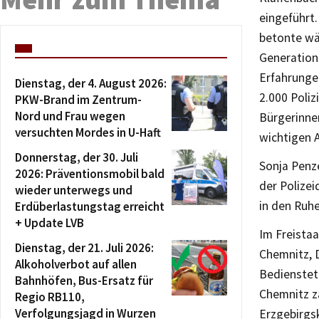
eingeführt.
betonte wäh
Generatione
Erfahrungen
Dienstag, der 4. August 2026:
2.000 Poliz
PKW-Brand im Zentrum-
Nord und Frau wegen
Bürgerinnen
versuchten Mordes in U-Haft
wichtigen A
Donnerstag, der 30. Juli
Sonja Penz
2026: Präventionsmobil bald
der Polizei
wieder unterwegs und
in den Ruh
Erdüberlastungstag erreicht
+ Update LVB
Im Freistaa
Dienstag, der 21. Juli 2026:
Chemnitz, D
Alkoholverbot auf allen
Bedienstete
Bahnhöfen, Bus-Ersatz für
Chemnitz z
Regio RB110,
Verfolgungsjagd in Wurzen
Erzgebirgsk