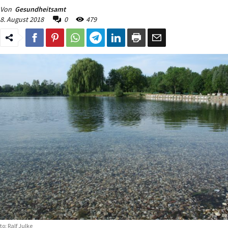
Von
Gesundheitsamt
8. August 2018
0
479
to: Ralf Julke