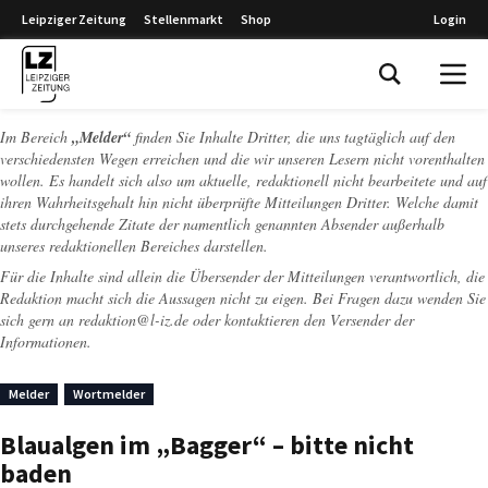
Leipziger Zeitung
Stellenmarkt
Shop
Login
Leipziger Zeitung
Im Bereich
„Melder“
finden Sie Inhalte Dritter, die uns tagtäglich auf den
verschiedensten Wegen erreichen und die wir unseren Lesern nicht vorenthalten
wollen. Es handelt sich also um aktuelle, redaktionell nicht bearbeitete und auf
ihren Wahrheitsgehalt hin nicht überprüfte Mitteilungen Dritter. Welche damit
stets durchgehende Zitate der namentlich genannten Absender außerhalb
unseres redaktionellen Bereiches darstellen.
Für die Inhalte sind allein die Übersender der Mitteilungen verantwortlich, die
Redaktion macht sich die Aussagen nicht zu eigen. Bei Fragen dazu wenden Sie
sich gern an
redaktion@l-iz.de
oder kontaktieren den Versender der
Informationen.
Melder
Wortmelder
Blaualgen im „Bagger“ – bitte nicht
baden