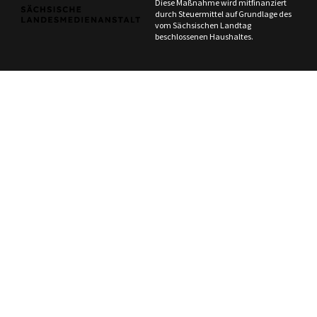
Diese Maßnahme wird mitfinanziert
durch Steuermittel auf Grundlage des
vom Sächsischen Landtag
beschlossenen Haushaltes.