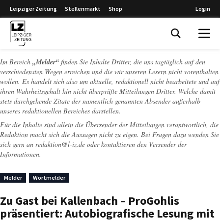
Leipziger Zeitung
Stellenmarkt
Shop
Login
Leipziger Zeitung
Im Bereich
„Melder“
finden Sie Inhalte Dritter, die uns tagtäglich auf den
verschiedensten Wegen erreichen und die wir unseren Lesern nicht vorenthalten
wollen. Es handelt sich also um aktuelle, redaktionell nicht bearbeitete und auf
ihren Wahrheitsgehalt hin nicht überprüfte Mitteilungen Dritter. Welche damit
stets durchgehende Zitate der namentlich genannten Absender außerhalb
unseres redaktionellen Bereiches darstellen.
Für die Inhalte sind allein die Übersender der Mitteilungen verantwortlich, die
Redaktion macht sich die Aussagen nicht zu eigen. Bei Fragen dazu wenden Sie
sich gern an
redaktion@l-iz.de
oder kontaktieren den Versender der
Informationen.
Melder
Wortmelder
Zu Gast bei Kallenbach – ProGohlis
präsentiert: Autobiografische Lesung mit