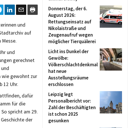
Donnerstag, der 6.
August 2026:
Rettungseinsatz auf
zerinnen und
Nikolaistraße und
Stadtarchiv auf
Zeugenaufruf wegen
n Messe.
möglicher Tierquälerei
Licht ins Dunkel der
Uhr und
Gewölbe:
kungen gerechnet
Völkerschlachtdenkmal
n und
hat neue
en wie gewohnt zur
Ausstellungsräume
b 12 Uhr.
erschlossen
Leipzig legt
ttfinden, dafür
Personalbericht vor:
ramm für die
Zahl der Beschäftigten
 So spricht am 29.
ist schon 2025
 Geschichte der
gesunken
.