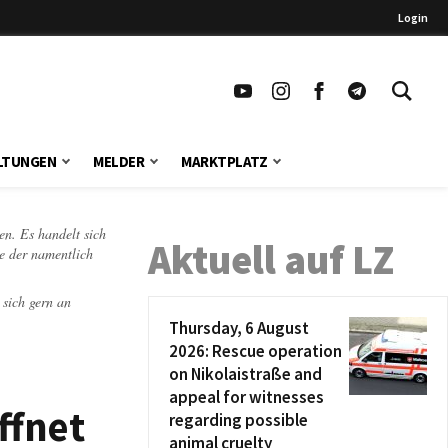
Login
LTUNGEN
MELDER
MARKTPLATZ
en. Es handelt sich
Aktuell auf LZ
te der namentlich
 sich gern an
Thursday, 6 August
2026: Rescue operation
on Nikolaistraße and
appeal for witnesses
ffnet
regarding possible
animal cruelty