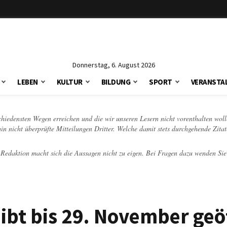
Donnerstag, 6. August 2026
LEBEN
KULTUR
BILDUNG
SPORT
VERANSTA
schiedensten Wegen erreichen und die wir unseren Lesern nicht vorenthalten woll
hin nicht überprüfte Mitteilungen Dritter. Welche damit stets durchgehende Zita
e Redaktion macht sich die Aussagen nicht zu eigen. Bei Fragen dazu wenden Sie
eibt bis 29. November geö