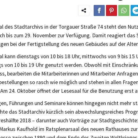
al des Stadtarchivs in der Torgauer Straße 74 steht den Nut
ch bis zum 29. November zur Verfügung. Damit reagiert das 
gen bei der Fertigstellung des neuen Gebäudes auf der Alte
l kann dienstags von 10 bis 18 Uhr, mittwochs von 9 bis 15 
s von 10 bis 19 Uhr genutzt werden. Obwohl mit Einschrän
s, bearbeiten die Mitarbeiterinnen und Mitarbeiter Anfrage
bestellungen so rasch wie möglich und stehen in allen Frag
Am 24. Oktober öffnet der Lesesaal für die Benutzung erst a
gen, Führungen und Seminare können hingegen nicht mehr sta
chte das Stadtarchiv kürzlich sein abwechslungsreiches Prog
eshälfte 2018 – darunter auch Vorträge zur Stadtgeschichte:
arkus Kaufhold im Ratsplenarsaal des neuen Rathauses zur
Messe zwischen 1890 und dem Ende des Zweiten Weltkrieges