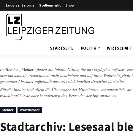
Leipziger Zeitung
Stellenmarkt
Shop
Leipziger Zeitung
STARTSEITE
POLITIK
WIRTSCHAFT
Im Bereich
„Melder“
finden Sie Inhalte Dritter, die uns tagtäglich auf den ver
also um aktuelle, redaktionell nicht bearbeitete und auf ihren Wahrheitsgehalt 
genannten Absender außerhalb unseres redaktionellen Bereiches darstellen.
Für die Inhalte sind allein die Übersender der Mitteilungen verantwortlich, di
redaktion@l-iz.de
oder kontaktieren den Versender der Informationen.
Melder
Wortmelder
Stadtarchiv: Lesesaal bl