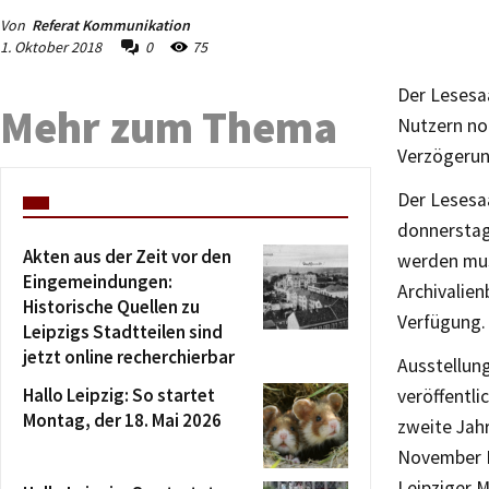
Von
Referat Kommunikation
1. Oktober 2018
0
75
Der Lesesa
Mehr zum Thema
Nutzern no
Verzögerun
Der Lesesaa
donnerstag
Akten aus der Zeit vor den
werden mus
Eingemeindungen:
Archivalien
Historische Quellen zu
Verfügung. 
Leipzigs Stadtteilen sind
jetzt online recherchierbar
Ausstellun
Hallo Leipzig: So startet
veröffentli
Montag, der 18. Mai 2026
zweite Jahr
November M
Leipziger 