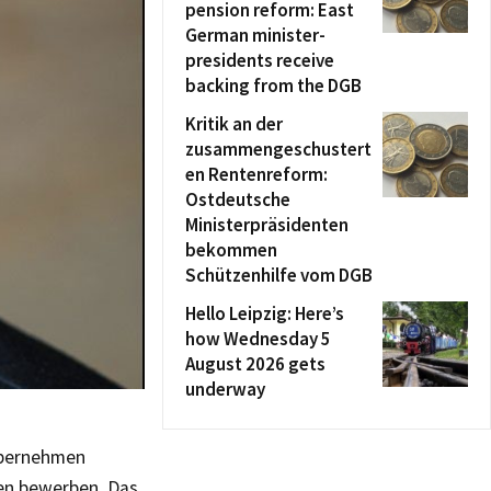
pension reform: East
German minister-
presidents receive
backing from the DGB
Kritik an der
zusammengeschustert
en Rentenreform:
Ostdeutsche
Ministerpräsidenten
bekommen
Schützenhilfe vom DGB
Hello Leipzig: Here’s
how Wednesday 5
August 2026 gets
underway
übernehmen
ien bewerben. Das