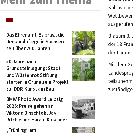
Kultusmini
Wettbewer
ausgerufen
Das Ehrenamt: Es prägt die
Bis zum 3. 
Denkmalpflege in Sachsen
der 18 Prä
seit über 200 Jahren
der Landes
50 Jahre nach
Mit dem Ge
Grundsteinlegung: Stadt
Landesprog
und Wüstenrot Stiftung
teilzunehm
starten in Grünau ein Projekt
zur DDR-Kunst am Bau
zuständige
BMW Photo Award Leipzig
2026: Preise gehen an
Viktoria Binschtok, Jay
Ritchie und Harald Kirschner
„Frühling“ am