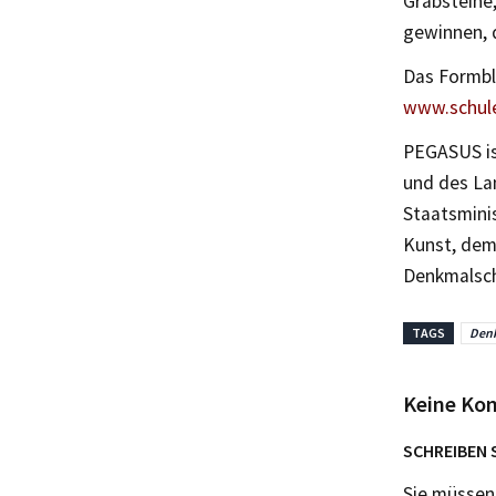
Grabsteine
gewinnen, d
Das Formbl
www.schul
PEGASUS is
und des La
Staatsmini
Kunst, dem
Denkmalsch
TAGS
Denk
Keine Ko
SCHREIBEN 
Sie müsse