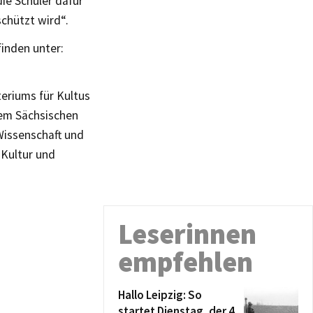
ie Schüler dafür
schützt wird“.
inden unter:
eriums für Kultus
em Sächsischen
Wissenschaft und
Kultur und
Leserinnen
empfehlen
Hallo Leipzig: So
startet Dienstag, der 4.