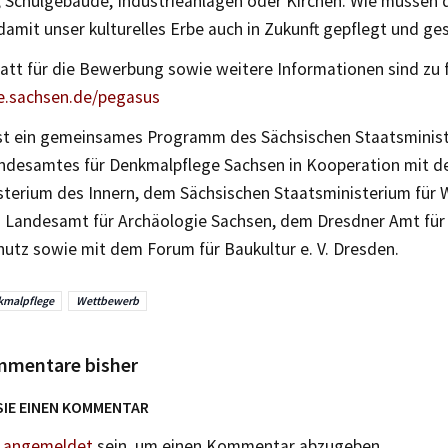
, Schulgebäude, Industrieanlagen oder Kirchen. Wie müssen d
amit unser kulturelles Erbe auch in Zukunft gepflegt und ge
att für die Bewerbung sowie weitere Informationen sind zu f
e.sachsen.de/pegasus
t ein gemeinsames Programm des Sächsischen Staatsminist
ndesamtes für Denkmalpflege Sachsen in Kooperation mit d
sterium des Innern, dem Sächsischen Staatsministerium für 
 Landesamt für Archäologie Sachsen, dem Dresdner Amt für 
utz sowie mit dem Forum für Baukultur e. V. Dresden.
malpflege
Wettbewerb
mmentare bisher
SIE EINEN KOMMENTAR
n
angemeldet
sein, um einen Kommentar abzugeben.