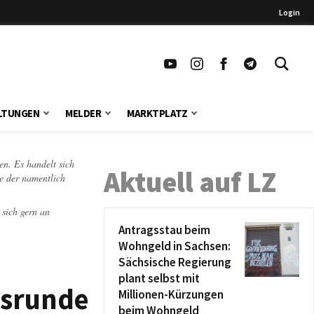
Login
LTUNGEN
MELDER
MARKTPLATZ
en. Es handelt sich
Aktuell auf LZ
te der namentlich
 sich gern an
Antragsstau beim
Wohngeld in Sachsen:
Sächsische Regierung
plant selbst mit
bsrunde
Millionen-Kürzungen
beim Wohngeld