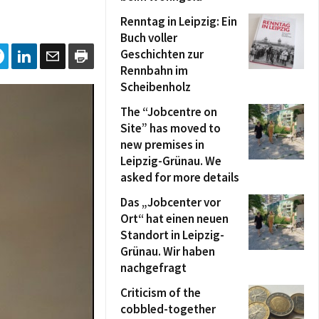
Renntag in Leipzig: Ein
Buch voller
Geschichten zur
Rennbahn im
Scheibenholz
The “Jobcentre on
Site” has moved to
new premises in
Leipzig-Grünau. We
asked for more details
Das „Jobcenter vor
Ort“ hat einen neuen
Standort in Leipzig-
Grünau. Wir haben
nachgefragt
Criticism of the
cobbled-together