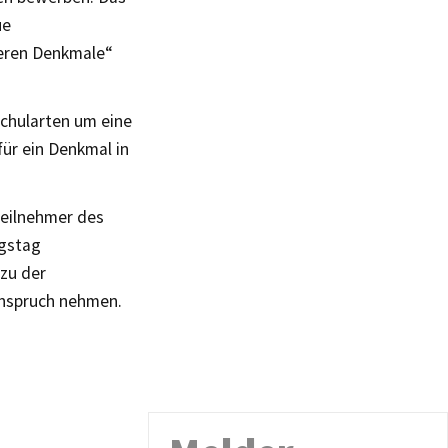
ue
eren Denkmale“
Schularten um eine
ür ein Denkmal in
Teilnehmer des
ngstag
zu der
Anspruch nehmen.