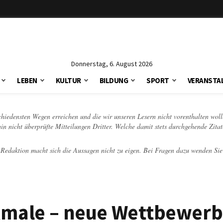
Donnerstag, 6. August 2026
LEBEN
KULTUR
BILDUNG
SPORT
VERANSTA
schiedensten Wegen erreichen und die wir unseren Lesern nicht vorenthalten woll
hin nicht überprüfte Mitteilungen Dritter. Welche damit stets durchgehende Zita
e Redaktion macht sich die Aussagen nicht zu eigen. Bei Fragen dazu wenden Sie
kmale – neue Wettbewer