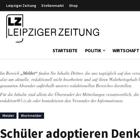
Leipziger Zeitung
Stellenmarkt
Shop
Leipziger Zeitung
STARTSEITE
POLITIK
WIRTSCHAFT
Im Bereich
„Melder“
finden Sie Inhalte Dritter, die uns tagtäglich auf den ver
also um aktuelle, redaktionell nicht bearbeitete und auf ihren Wahrheitsgehalt 
genannten Absender außerhalb unseres redaktionellen Bereiches darstellen.
Für die Inhalte sind allein die Übersender der Mitteilungen verantwortlich, di
redaktion@l-iz.de
oder kontaktieren den Versender der Informationen.
Melder
Wortmelder
Schüler adoptieren Den