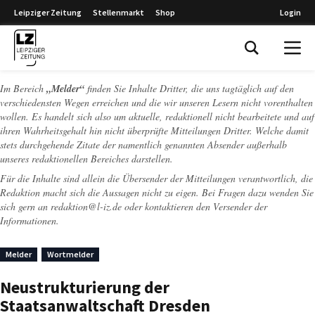
Leipziger Zeitung
Stellenmarkt
Shop
Login
Leipziger Zeitung
Im Bereich
„Melder“
finden Sie Inhalte Dritter, die uns tagtäglich auf den
verschiedensten Wegen erreichen und die wir unseren Lesern nicht vorenthalten
wollen. Es handelt sich also um aktuelle, redaktionell nicht bearbeitete und auf
ihren Wahrheitsgehalt hin nicht überprüfte Mitteilungen Dritter. Welche damit
stets durchgehende Zitate der namentlich genannten Absender außerhalb
unseres redaktionellen Bereiches darstellen.
Für die Inhalte sind allein die Übersender der Mitteilungen verantwortlich, die
Redaktion macht sich die Aussagen nicht zu eigen. Bei Fragen dazu wenden Sie
sich gern an
redaktion@l-iz.de
oder kontaktieren den Versender der
Informationen.
Melder
Wortmelder
Neustrukturierung der
Staatsanwaltschaft Dresden