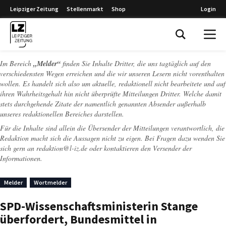
Leipziger Zeitung
Stellenmarkt
Shop
Login
Leipziger Zeitung
Im Bereich
„Melder“
finden Sie Inhalte Dritter, die uns tagtäglich auf den
verschiedensten Wegen erreichen und die wir unseren Lesern nicht vorenthalten
wollen. Es handelt sich also um aktuelle, redaktionell nicht bearbeitete und auf
ihren Wahrheitsgehalt hin nicht überprüfte Mitteilungen Dritter. Welche damit
stets durchgehende Zitate der namentlich genannten Absender außerhalb
unseres redaktionellen Bereiches darstellen.
Für die Inhalte sind allein die Übersender der Mitteilungen verantwortlich, die
Redaktion macht sich die Aussagen nicht zu eigen. Bei Fragen dazu wenden Sie
sich gern an
redaktion@l-iz.de
oder kontaktieren den Versender der
Informationen.
Melder
Wortmelder
SPD-Wissenschaftsministerin Stange
überfordert, Bundesmittel in