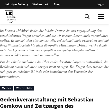
Leipziger Zeitung
Stellenmarkt
Shop
Login
Leipziger Zeitung
Im Bereich
„Melder“
finden Sie Inhalte Dritter, die uns tagtäglich auf den
verschiedensten Wegen erreichen und die wir unseren Lesern nicht vorenthalten
wollen. Es handelt sich also um aktuelle, redaktionell nicht bearbeitete und auf
ihren Wahrheitsgehalt hin nicht überprüfte Mitteilungen Dritter. Welche damit
stets durchgehende Zitate der namentlich genannten Absender außerhalb
unseres redaktionellen Bereiches darstellen.
Für die Inhalte sind allein die Übersender der Mitteilungen verantwortlich, die
Redaktion macht sich die Aussagen nicht zu eigen. Bei Fragen dazu wenden Sie
sich gern an
redaktion@l-iz.de
oder kontaktieren den Versender der
Informationen.
Melder
Wortmelder
Gedenkveranstaltung mit Sebastian
Gemkow und Zeitzeugen des