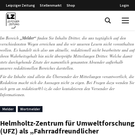
Leipziger Zeitung
Stellenmarkt
Shop
Login
Leipziger Zeitung
Im Bereich
„Melder“
finden Sie Inhalte Dritter, die uns tagtäglich auf den
verschiedensten Wegen erreichen und die wir unseren Lesern nicht vorenthalten
wollen. Es handelt sich also um aktuelle, redaktionell nicht bearbeitete und auf
ihren Wahrheitsgehalt hin nicht überprüfte Mitteilungen Dritter. Welche damit
stets durchgehende Zitate der namentlich genannten Absender außerhalb
unseres redaktionellen Bereiches darstellen.
Für die Inhalte sind allein die Übersender der Mitteilungen verantwortlich, die
Redaktion macht sich die Aussagen nicht zu eigen. Bei Fragen dazu wenden Sie
sich gern an
redaktion@l-iz.de
oder kontaktieren den Versender der
Informationen.
Melder
Wortmelder
Helmholtz-Zentrum für Umweltforschung
(UFZ) als „Fahrradfreundlicher