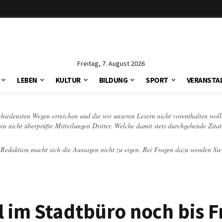
Freitag, 7. August 2026
LEBEN
KULTUR
BILDUNG
SPORT
VERANSTA
schiedensten Wegen erreichen und die wir unseren Lesern nicht vorenthalten woll
hin nicht überprüfte Mitteilungen Dritter. Welche damit stets durchgehende Zita
e Redaktion macht sich die Aussagen nicht zu eigen. Bei Fragen dazu wenden Sie
 im Stadtbüro noch bis F