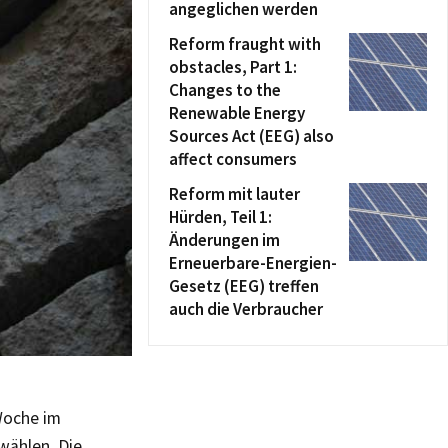
angeglichen werden
Reform fraught with
obstacles, Part 1:
Changes to the
Renewable Energy
Sources Act (EEG) also
affect consumers
Reform mit lauter
Hürden, Teil 1:
Änderungen im
Erneuerbare-Energien-
Gesetz (EEG) treffen
auch die Verbraucher
Woche im
wählen. Die