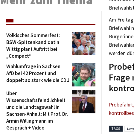
Briefwahlst
Am Freitag
Briefwahl n
Völkisches Sommerfest:
Bürgerinnen
BSW-Spitzenkandidatin
Briefwahla
Wittig plant Auftritt bei
werden dür
„Compact“
Probef
Wahlumfrage in Sachsen:
AfD bei 42 Prozent und
Frage 
doppelt so stark wie die CDU
kontr
Über
Wissenschaftsfeindlichkeit
Probefahrt,
und die Landtagswahl in
kontrollbe
Sachsen-Anhalt: Mit Prof. Dr.
Armin Willingmann im
Gespräch + Video
TAGS
Land