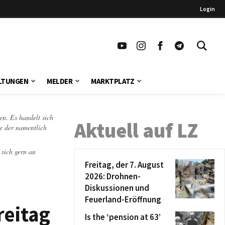
Login
LTUNGEN
MELDER
MARKTPLATZ
en. Es handelt sich
Aktuell auf LZ
te der namentlich
 sich gern an
Freitag, der 7. August
2026: Drohnen-
Diskussionen und
Feuerland-Eröffnung
reitag
Is the ‘pension at 63’