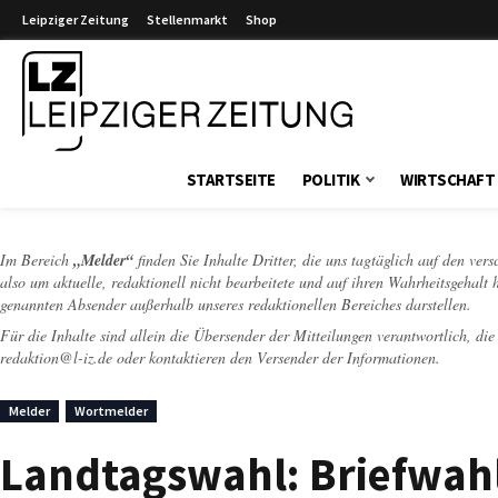
Leipziger Zeitung
Stellenmarkt
Shop
Leipziger Zeitung
STARTSEITE
POLITIK
WIRTSCHAFT
Im Bereich
„Melder“
finden Sie Inhalte Dritter, die uns tagtäglich auf den ver
also um aktuelle, redaktionell nicht bearbeitete und auf ihren Wahrheitsgehalt 
genannten Absender außerhalb unseres redaktionellen Bereiches darstellen.
Für die Inhalte sind allein die Übersender der Mitteilungen verantwortlich, di
redaktion@l-iz.de
oder kontaktieren den Versender der Informationen.
Melder
Wortmelder
Landtagswahl: Briefwahl