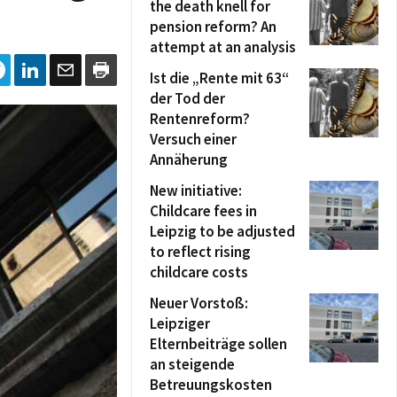
the death knell for
pension reform? An
attempt at an analysis
Ist die „Rente mit 63“
der Tod der
Rentenreform?
Versuch einer
Annäherung
New initiative:
Childcare fees in
Leipzig to be adjusted
to reflect rising
childcare costs
Neuer Vorstoß:
Leipziger
Elternbeiträge sollen
an steigende
Betreuungskosten