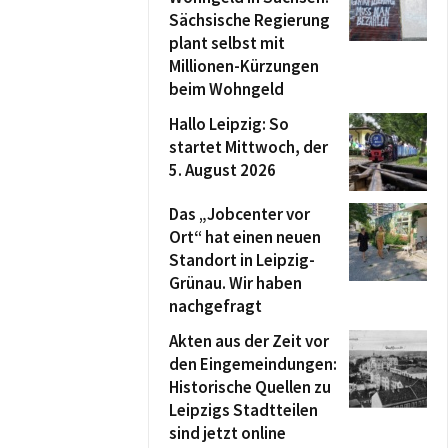
Sächsische Regierung
plant selbst mit
Millionen-Kürzungen
beim Wohngeld
Hallo Leipzig: So
startet Mittwoch, der
5. August 2026
Das „Jobcenter vor
Ort“ hat einen neuen
Standort in Leipzig-
Grünau. Wir haben
nachgefragt
Akten aus der Zeit vor
den Eingemeindungen:
Historische Quellen zu
Leipzigs Stadtteilen
sind jetzt online