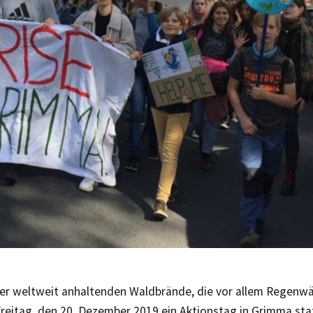
er weltweit anhaltenden Waldbrände, die vor allem Regenwäl
reitag, den 20. Dezember 2019 ein Aktionstag in Grimma statt