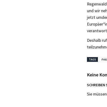
Regenwald-
und wir ne
jetzt umde
Europäer*i
verantwort
Deshalb ruf
teilzunehm
TAGS
Frid
Keine Ko
SCHREIBEN 
Sie müsse