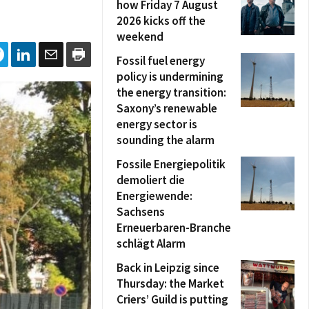
how Friday 7 August
2026 kicks off the
weekend
Fossil fuel energy
policy is undermining
the energy transition:
Saxony’s renewable
energy sector is
sounding the alarm
Fossile Energiepolitik
demoliert die
Energiewende:
Sachsens
Erneuerbaren-Branche
schlägt Alarm
Back in Leipzig since
Thursday: the Market
Criers’ Guild is putting