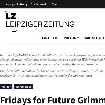
Leipziger Zeitung
Stellenmarkt
Shop
Leipziger Zeitung
STARTSEITE
POLITIK
WIRTSCHAFT
Im Bereich
„Melder“
finden Sie Inhalte Dritter, die uns tagtäglich auf den ver
also um aktuelle, redaktionell nicht bearbeitete und auf ihren Wahrheitsgehalt 
genannten Absender außerhalb unseres redaktionellen Bereiches darstellen.
Für die Inhalte sind allein die Übersender der Mitteilungen verantwortlich, di
redaktion@l-iz.de
oder kontaktieren den Versender der Informationen.
Melder
Wortmelder
Fridays for Future Grimm