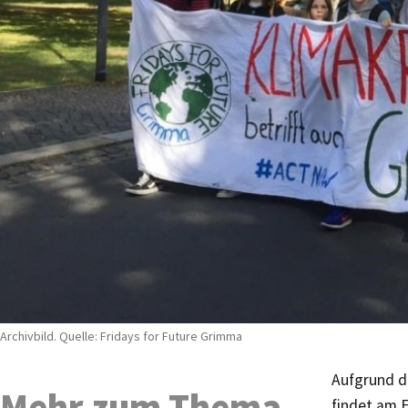
Archivbild. Quelle: Fridays for Future Grimma
Aufgrund d
Mehr zum Thema
findet am F