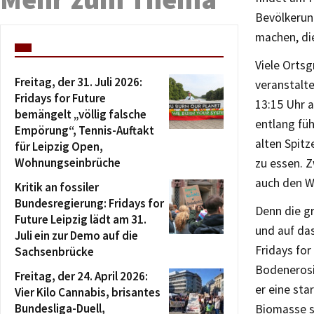
Bevölkerun
machen, di
Viele Orts
Freitag, der 31. Juli 2026:
veranstalt
Fridays for Future
13:15 Uhr 
bemängelt „völlig falsche
entlang fü
Empörung“, Tennis-Auftakt
alten Spit
für Leipzig Open,
Wohnungseinbrüche
zu essen. 
auch den W
Kritik an fossiler
Bundesregierung: Fridays for
Denn die g
Future Leipzig lädt am 31.
und auf da
Juli ein zur Demo auf die
Fridays for
Sachsenbrücke
Bodenerosio
Freitag, der 24. April 2026:
er eine st
Vier Kilo Cannabis, brisantes
Bundesliga-Duell,
Biomasse s