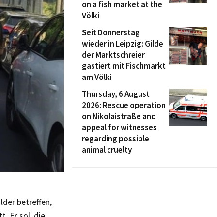
on a fish market at the
Völki
Seit Donnerstag
wieder in Leipzig: Gilde
der Marktschreier
gastiert mit Fischmarkt
am Völki
Thursday, 6 August
2026: Rescue operation
on Nikolaistraße and
appeal for witnesses
regarding possible
animal cruelty
der betreffen,
. Er soll die