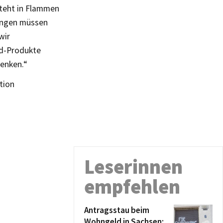
steht in Flammen
rungen müssen
wir
ld-Produkte
denken.“
ktion
Leserinnen
empfehlen
Antragsstau beim
Wohngeld in Sachsen: