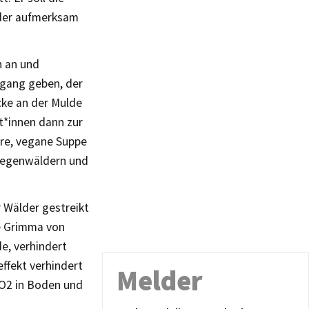
lder aufmerksam
h an und
rgang geben, der
cke an der Mulde
t*innen dann zur
ere, vegane Suppe
 Regenwäldern und
 Wälder gestreikt
e Grimma von
e, verhindert
ffekt verhindert
Melder
CO2 in Boden und