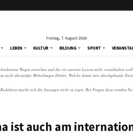
Freitag, 7. August 2026
LEBEN
KULTUR
BILDUNG
SPORT
VERANSTA
schiedensten Wegen erreichen und die wir unseren Lesern nicht vorenthalten woll
hin nicht überprüfte Mitteilungen Dritter. Welche damit stets durchgehende Zita
e Redaktion macht sich die Aussagen nicht zu eigen. Bei Fragen dazu wenden Sie
a ist auch am internatio