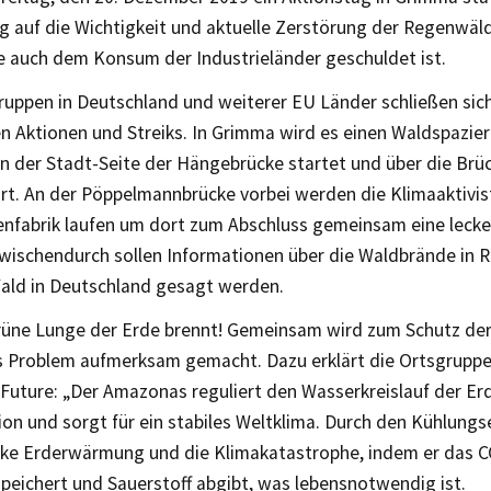
g auf die Wichtigkeit und aktuelle Zerstörung der Regenwä
e auch dem Konsum der Industrieländer geschuldet ist.
gruppen in Deutschland und weiterer EU Länder schließen sic
en Aktionen und Streiks. In Grimma wird es einen Waldspazie
an der Stadt-Seite der Hängebrücke startet und über die Brü
hrt. An der Pöppelmannbrücke vorbei werden die Klimaaktivis
zenfabrik laufen um dort zum Abschluss gemeinsam eine leck
Zwischendurch sollen Informationen über die Waldbrände in
ald in Deutschland gesagt werden.
rüne Lunge der Erde brennt! Gemeinsam wird zum Schutz der
s Problem aufmerksam gemacht. Dazu erklärt die Ortsgrupp
 Future: „Der Amazonas reguliert den Wasserkreislauf der Erd
n und sorgt für ein stabiles Weltklima. Durch den Kühlungse
arke Erderwärmung und die Klimakatastrophe, indem er das 
peichert und Sauerstoff abgibt, was lebensnotwendig ist.