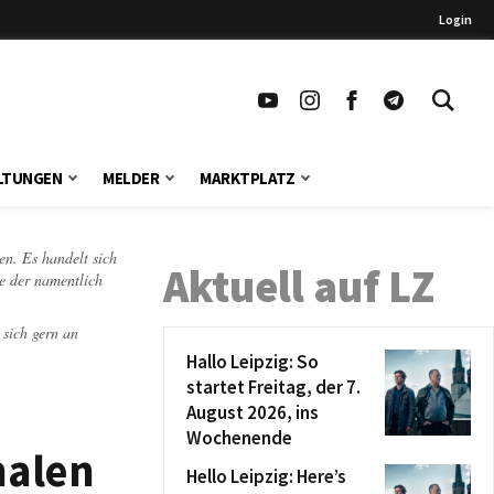
Login
LTUNGEN
MELDER
MARKTPLATZ
en. Es handelt sich
Aktuell auf LZ
te der namentlich
 sich gern an
Hallo Leipzig: So
startet Freitag, der 7.
August 2026, ins
Wochenende
nalen
Hello Leipzig: Here’s