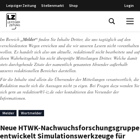
Leipziger Zeitung
Stellenmarkt
Shop
Login
Leipziger Zeitung
Im Bereich
„Melder“
finden Sie Inhalte Dritter, die uns tagtäglich auf den
verschiedensten Wegen erreichen und die wir unseren Lesern nicht vorenthalten
wollen. Es handelt sich also um aktuelle, redaktionell nicht bearbeitete und auf
ihren Wahrheitsgehalt hin nicht überprüfte Mitteilungen Dritter. Welche damit
stets durchgehende Zitate der namentlich genannten Absender außerhalb
unseres redaktionellen Bereiches darstellen.
Für die Inhalte sind allein die Übersender der Mitteilungen verantwortlich, die
Redaktion macht sich die Aussagen nicht zu eigen. Bei Fragen dazu wenden Sie
sich gern an
redaktion@l-iz.de
oder kontaktieren den Versender der
Informationen.
Melder
Wortmelder
Neue HTWK-Nachwuchsforschungsgruppe
entwickelt Simulationswerkzeuge für