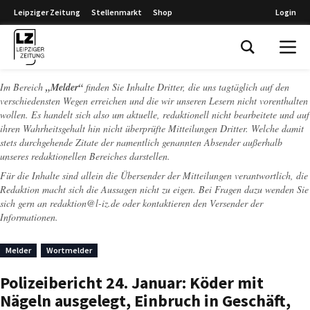
Leipziger Zeitung
Stellenmarkt
Shop
Login
Leipziger Zeitung
Im Bereich
„Melder“
finden Sie Inhalte Dritter, die uns tagtäglich auf den
verschiedensten Wegen erreichen und die wir unseren Lesern nicht vorenthalten
wollen. Es handelt sich also um aktuelle, redaktionell nicht bearbeitete und auf
ihren Wahrheitsgehalt hin nicht überprüfte Mitteilungen Dritter. Welche damit
stets durchgehende Zitate der namentlich genannten Absender außerhalb
unseres redaktionellen Bereiches darstellen.
Für die Inhalte sind allein die Übersender der Mitteilungen verantwortlich, die
Redaktion macht sich die Aussagen nicht zu eigen. Bei Fragen dazu wenden Sie
sich gern an
redaktion@l-iz.de
oder kontaktieren den Versender der
Informationen.
Melder
Wortmelder
Polizeibericht 24. Januar: Köder mit
Nägeln ausgelegt, Einbruch in Geschäft,