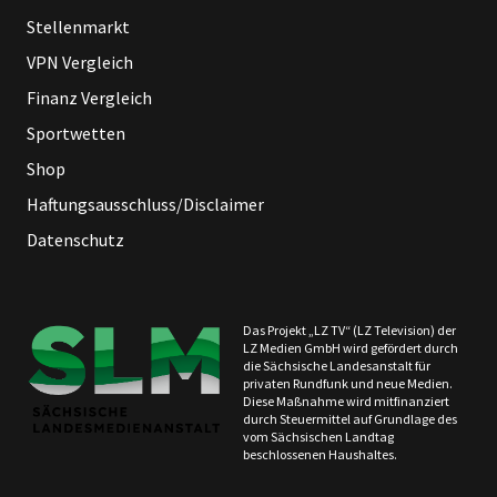
Stellenmarkt
VPN Vergleich
Finanz Vergleich
Sportwetten
Shop
Haftungsausschluss/Disclaimer
Datenschutz
Das Projekt „LZ TV“ (LZ Television) der
LZ Medien GmbH wird gefördert durch
die Sächsische Landesanstalt für
privaten Rundfunk und neue Medien.
Diese Maßnahme wird mitfinanziert
durch Steuermittel auf Grundlage des
vom Sächsischen Landtag
beschlossenen Haushaltes.