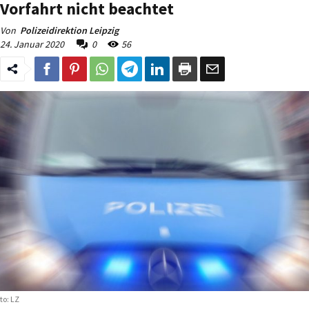
Vorfahrt nicht beachtet
Von
Polizeidirektion Leipzig
24. Januar 2020
0
56
to: LZ