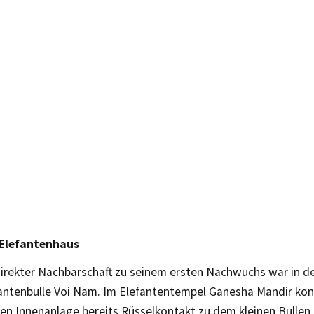
 Elefantenhaus
 direkter Nachbarschaft zu seinem ersten Nachwuchs war in 
antenbulle Voi Nam. Im Elefantentempel Ganesha Mandir konn
en Innenanlage bereits Rüsselkontakt zu dem kleinen Bullen,