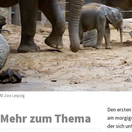
© Zoo Leipzig
Den ersten 
Mehr zum Thema
am morgige
der sich un