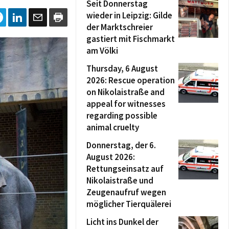
Seit Donnerstag
wieder in Leipzig: Gilde
der Marktschreier
gastiert mit Fischmarkt
am Völki
Thursday, 6 August
2026: Rescue operation
on Nikolaistraße and
appeal for witnesses
regarding possible
animal cruelty
Donnerstag, der 6.
August 2026:
Rettungseinsatz auf
Nikolaistraße und
Zeugenaufruf wegen
möglicher Tierquälerei
Licht ins Dunkel der