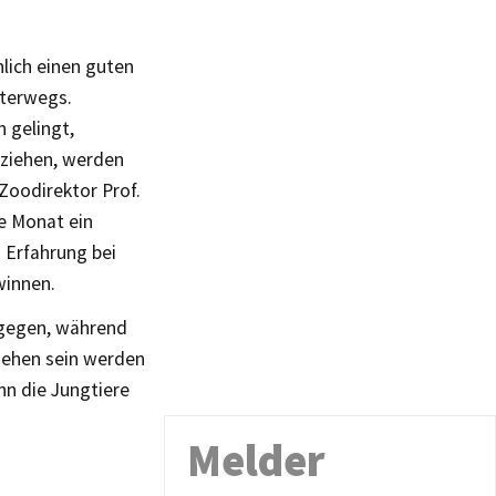
lich einen guten
nterwegs.
 gelingt,
zuziehen, werden
Zoodirektor Prof.
te Monat ein
 Erfahrung bei
winnen.
ugegen, während
 sehen sein werden
nn die Jungtiere
Melder