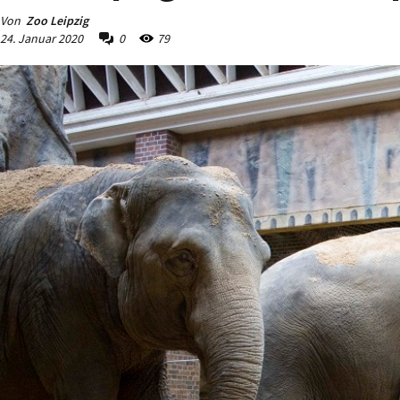
Von
Zoo Leipzig
24. Januar 2020
0
79