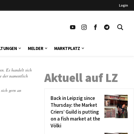
Login
LTUNGEN
MELDER
MARKTPLATZ
en. Es handelt sich
Aktuell auf LZ
te der namentlich
 sich gern an
Back in Leipzig since
Thursday: the Market
Criers’ Guild is putting
on a fish market at the
Völki