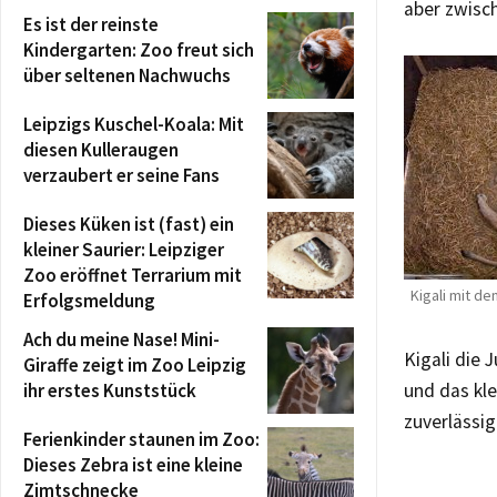
aber zwis
Es ist der reinste
Kindergarten: Zoo freut sich
über seltenen Nachwuchs
Leipzigs Kuschel-Koala: Mit
diesen Kulleraugen
verzaubert er seine Fans
Dieses Küken ist (fast) ein
kleiner Saurier: Leipziger
Zoo eröffnet Terrarium mit
Kigali mit d
Erfolgsmeldung
Ach du meine Nase! Mini-
Kigali die 
Giraffe zeigt im Zoo Leipzig
ihr erstes Kunststück
und das kl
zuverlässig
Ferienkinder staunen im Zoo:
Dieses Zebra ist eine kleine
Zimtschnecke