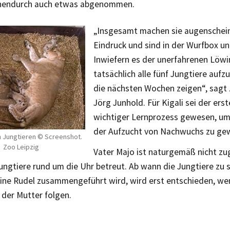
chendurch auch etwas abgenommen.
„Insgesamt machen sie augenschein
Eindruck und sind in der Wurfbox u
Inwiefern es der unerfahrenen Löwin
tatsächlich alle fünf Jungtiere auf
die nächsten Wochen zeigen“, sagt 
Jörg Junhold. Für Kigali sei der ers
wichtiger Lernprozess gewesen, um
der Aufzucht von Nachwuchs zu ge
en Jungtieren © Screenshot.
Zoo Leipzig
Vater Majo ist naturgemäß nicht z
Jungtiere rund um die Uhr betreut. Ab wann die Jungtiere zu
eine Rudel zusammengeführt wird, wird erst entschieden, we
 der Mutter folgen.