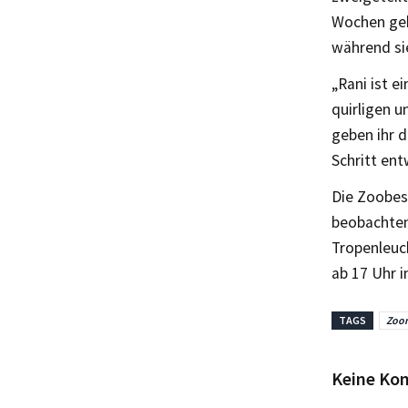
Wochen gebo
während sie
„Rani ist e
quirligen 
geben ihr d
Schritt ent
Die Zoobesu
beobachten
Tropenleuc
ab 17 Uhr i
TAGS
Zoo
Keine Ko