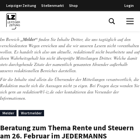
Leipziger Zeitung
Stellenmarkt
Shop
Login
Leipziger Zeitung
Im Bereich
„Melder“
finden Sie Inhalte Dritter, die uns tagtäglich auf den
verschiedensten Wegen erreichen und die wir unseren Lesern nicht vorenthalten
wollen. Es handelt sich also um aktuelle, redaktionell nicht bearbeitete und auf
ihren Wahrheitsgehalt hin nicht überprüfte Mitteilungen Dritter. Welche damit
stets durchgehende Zitate der namentlich genannten Absender außerhalb
unseres redaktionellen Bereiches darstellen.
Für die Inhalte sind allein die Übersender der Mitteilungen verantwortlich, die
Redaktion macht sich die Aussagen nicht zu eigen. Bei Fragen dazu wenden Sie
sich gern an
redaktion@l-iz.de
oder kontaktieren den Versender der
Informationen.
Melder
Wortmelder
Beratung zum Thema Rente und Steuern
am 26. Februar im JEDERMANNS