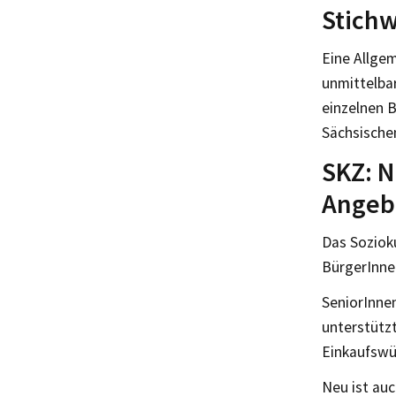
Stich
Eine Allge
unmittelbar
einzelnen B
Sächsischen
SKZ: N
Angeb
Das Sozioku
BürgerInne
SeniorInne
unterstütz
Einkaufswü
Neu ist au