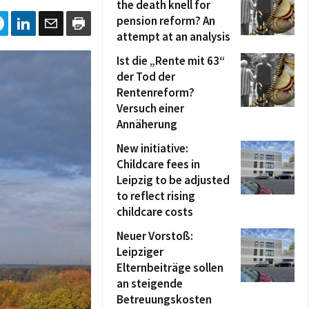
the death knell for
pension reform? An
attempt at an analysis
Ist die „Rente mit 63“
der Tod der
Rentenreform?
Versuch einer
Annäherung
New initiative:
Childcare fees in
Leipzig to be adjusted
to reflect rising
childcare costs
Neuer Vorstoß:
Leipziger
Elternbeiträge sollen
an steigende
Betreuungskosten