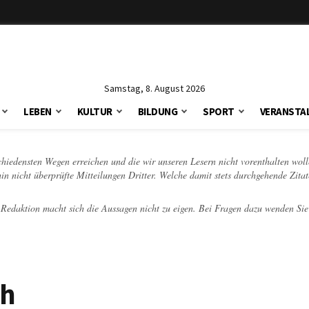
Samstag, 8. August 2026
LEBEN
KULTUR
BILDUNG
SPORT
VERANSTA
schiedensten Wegen erreichen und die wir unseren Lesern nicht vorenthalten woll
hin nicht überprüfte Mitteilungen Dritter. Welche damit stets durchgehende Zita
e Redaktion macht sich die Aussagen nicht zu eigen. Bei Fragen dazu wenden Sie
ch