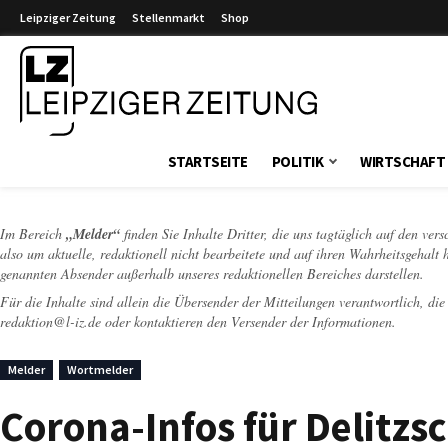
Leipziger Zeitung
Stellenmarkt
Shop
Leipziger Zeitung
STARTSEITE
POLITIK
WIRTSCHAFT
Im Bereich
„Melder“
finden Sie Inhalte Dritter, die uns tagtäglich auf den ver
also um aktuelle, redaktionell nicht bearbeitete und auf ihren Wahrheitsgehalt 
genannten Absender außerhalb unseres redaktionellen Bereiches darstellen.
Für die Inhalte sind allein die Übersender der Mitteilungen verantwortlich, di
redaktion@l-iz.de
oder kontaktieren den Versender der Informationen.
Melder
Wortmelder
Corona-Infos für Delitzs