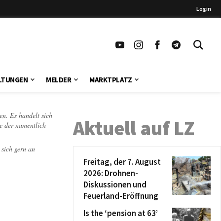
Login
LTUNGEN
MELDER
MARKTPLATZ
en. Es handelt sich
Aktuell auf LZ
te der namentlich
 sich gern an
Freitag, der 7. August
2026: Drohnen-
Diskussionen und
Feuerland-Eröffnung
Is the ‘pension at 63’