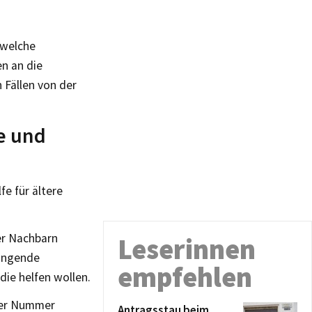
 welche
en an die
 Fällen von der
e und
fe für ältere
er Nachbarn
Leserinnen
ringende
empfehlen
ie helfen wollen.
der Nummer
Antragsstau beim