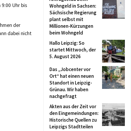
9:00 Uhr bis
Wohngeld in Sachsen:
Sächsische Regierung
plant selbst mit
Rahmen der
Millionen-Kürzungen
beim Wohngeld
ann dabei nicht
Hallo Leipzig: So
startet Mittwoch, der
5. August 2026
Das „Jobcenter vor
Ort“ hat einen neuen
Standort in Leipzig-
Grünau. Wir haben
nachgefragt
Akten aus der Zeit vor
den Eingemeindungen:
Historische Quellen zu
Leipzigs Stadtteilen