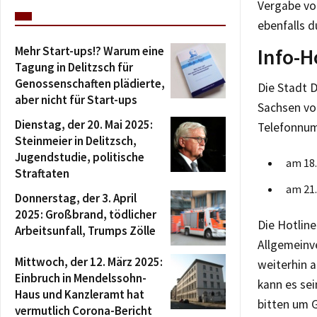
Vergabe von
ebenfalls 
Mehr Start-ups!? Warum eine
Info-H
Tagung in Delitzsch für
Genossenschaften plädierte,
Die Stadt D
aber nicht für Start-ups
Sachsen vom
Dienstag, der 20. Mai 2025:
Telefonnu
Steinmeier in Delitzsch,
Jugendstudie, politische
am 18.
Straftaten
am 21.
Donnerstag, der 3. April
2025: Großbrand, tödlicher
Die Hotline
Arbeitsunfall, Trumps Zölle
Allgemeinv
Mittwoch, der 12. März 2025:
weiterhin 
Einbruch in Mendelssohn-
kann es se
Haus und Kanzleramt hat
bitten um G
vermutlich Corona-Bericht