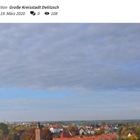
Von
Große Kreisstadt Delitzsch
19. März 2020
0
108