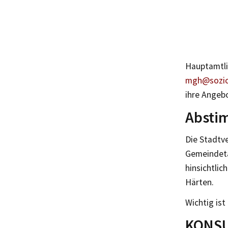
Hauptamtli
mgh@soziok
ihre Angeb
Absti
Die Stadtv
Gemeindeta
hinsichtlic
Härten.
Wichtig ist
KONSUM