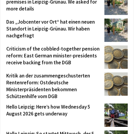
premises in Leipzig-Grünau. We asked for
more details
Das „Jobcenter vor Ort“ hat einen neuen
Standort in Leipzig-Grünau. Wir haben
nachgefragt
Criticism of the cobbled-together pension
reform: East German minister-presidents
receive backing from the DGB
Kritik an der zusammengeschusterten
Rentenreform: Ostdeutsche
Ministerpräsidenten bekommen
Schützenhilfe vom DGB
Hello Leipzig: Here’s how Wednesday 5
August 2026 gets underway
Hallo Leipzig: So startet Mittwoch, der 5.