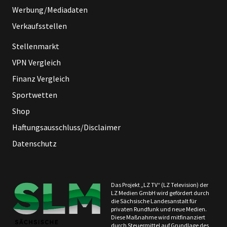
Werbung/Mediadaten
Verkaufsstellen
Stellenmarkt
VPN Vergleich
Finanz Vergleich
Sportwetten
Shop
Haftungsausschluss/Disclaimer
Datenschutz
Das Projekt „LZ TV“ (LZ Television) der
LZ Medien GmbH wird gefördert durch
die Sächsische Landesanstalt für
privaten Rundfunk und neue Medien.
Diese Maßnahme wird mitfinanziert
durch Steuermittel auf Grundlage des