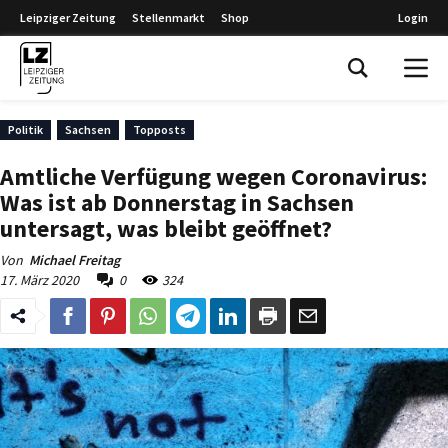
Leipziger Zeitung
Stellenmarkt
Shop
Login
Leipziger Zeitung
Politik
Sachsen
Topposts
Amtliche Verfügung wegen Coronavirus:
Was ist ab Donnerstag in Sachsen
untersagt, was bleibt geöffnet?
Von
Michael Freitag
17. März 2020
0
324