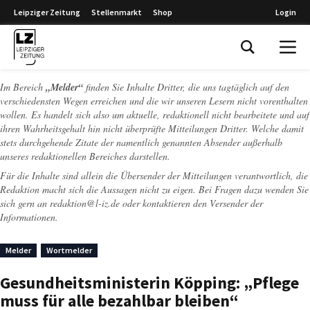
Leipziger Zeitung
Stellenmarkt
Shop
Login
Leipziger Zeitung
Im Bereich
„Melder“
finden Sie Inhalte Dritter, die uns tagtäglich auf den
verschiedensten Wegen erreichen und die wir unseren Lesern nicht vorenthalten
wollen. Es handelt sich also um aktuelle, redaktionell nicht bearbeitete und auf
ihren Wahrheitsgehalt hin nicht überprüfte Mitteilungen Dritter. Welche damit
stets durchgehende Zitate der namentlich genannten Absender außerhalb
unseres redaktionellen Bereiches darstellen.
Für die Inhalte sind allein die Übersender der Mitteilungen verantwortlich, die
Redaktion macht sich die Aussagen nicht zu eigen. Bei Fragen dazu wenden Sie
sich gern an
redaktion@l-iz.de
oder kontaktieren den Versender der
Informationen.
Melder
Wortmelder
Gesundheitsministerin Köpping: „Pflege
muss für alle bezahlbar bleiben“