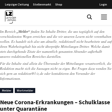
Leipziger Zeitung
Stellenmarkt
Shop
Login
Leipziger Zeitung
Im Bereich
„Melder“
finden Sie Inhalte Dritter, die uns tagtäglich auf den
verschiedensten Wegen erreichen und die wir unseren Lesern nicht vorenthalten
wollen. Es handelt sich also um aktuelle, redaktionell nicht bearbeitete und auf
ihren Wahrheitsgehalt hin nicht überprüfte Mitteilungen Dritter. Welche damit
stets durchgehende Zitate der namentlich genannten Absender außerhalb
unseres redaktionellen Bereiches darstellen.
Für die Inhalte sind allein die Übersender der Mitteilungen verantwortlich, die
Redaktion macht sich die Aussagen nicht zu eigen. Bei Fragen dazu wenden Sie
sich gern an
redaktion@l-iz.de
oder kontaktieren den Versender der
Informationen.
Melder
Wortmelder
Neue Corona-Erkrankungen – Schulklasse
unter Quarantäne