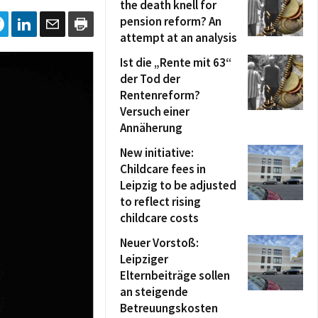
the death knell for
pension reform? An
attempt at an analysis
Ist die „Rente mit 63“
der Tod der
Rentenreform?
Versuch einer
Annäherung
New initiative:
Childcare fees in
Leipzig to be adjusted
to reflect rising
childcare costs
Neuer Vorstoß:
Leipziger
Elternbeiträge sollen
an steigende
Betreuungskosten