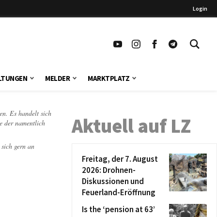
Login
LTUNGEN
MELDER
MARKTPLATZ
en. Es handelt sich
Aktuell auf LZ
te der namentlich
 sich gern an
Freitag, der 7. August
2026: Drohnen-
Diskussionen und
Feuerland-Eröffnung
Is the ‘pension at 63’