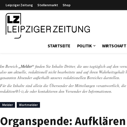
Leipziger Zeitung
Stellenmarkt
Shop
Leipziger Zeitung
STARTSEITE
POLITIK
WIRTSCHAFT
Im Bereich
„Melder“
finden Sie Inhalte Dritter, die uns tagtäglich auf den ver
also um aktuelle, redaktionell nicht bearbeitete und auf ihren Wahrheitsgehalt 
genannten Absender außerhalb unseres redaktionellen Bereiches darstellen.
Für die Inhalte sind allein die Übersender der Mitteilungen verantwortlich, di
redaktion@l-iz.de
oder kontaktieren den Versender der Informationen.
Melder
Wortmelder
Organspende: Aufkläre