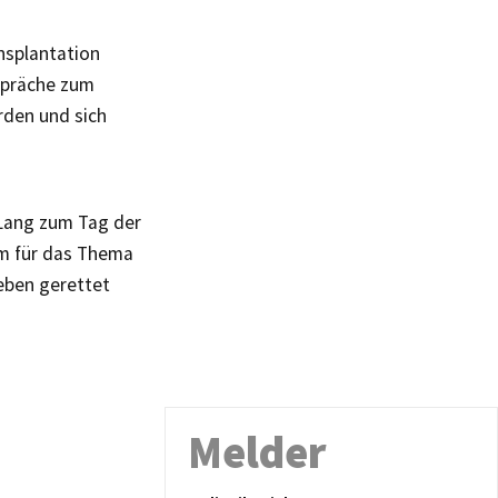
ansplantation
espräche zum
den und sich
 Lang zum Tag der
um für das Thema
Leben gerettet
Melder