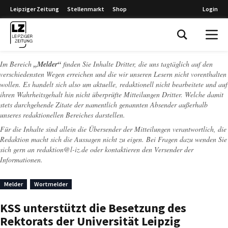
Leipziger Zeitung
Stellenmarkt
Shop
Login
Leipziger Zeitung
Im Bereich
„Melder“
finden Sie Inhalte Dritter, die uns tagtäglich auf den
verschiedensten Wegen erreichen und die wir unseren Lesern nicht vorenthalten
wollen. Es handelt sich also um aktuelle, redaktionell nicht bearbeitete und auf
ihren Wahrheitsgehalt hin nicht überprüfte Mitteilungen Dritter. Welche damit
stets durchgehende Zitate der namentlich genannten Absender außerhalb
unseres redaktionellen Bereiches darstellen.
Für die Inhalte sind allein die Übersender der Mitteilungen verantwortlich, die
Redaktion macht sich die Aussagen nicht zu eigen. Bei Fragen dazu wenden Sie
sich gern an
redaktion@l-iz.de
oder kontaktieren den Versender der
Informationen.
Melder
Wortmelder
KSS unterstützt die Besetzung des
Rektorats der Universität Leipzig