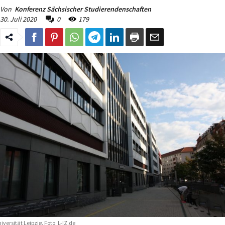
Von
Konferenz Sächsischer Studierendenschaften
30. Juli 2020
0
179
iversität Leipzig. Foto: L-IZ.de