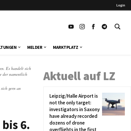
Login
LTUNGEN
MELDER
MARKTPLATZ
en. Es handelt sich
Aktuell auf LZ
te der namentlich
 sich gern an
Leipzig/Halle Airport is
not the only target:
investigators in Saxony
have already recorded
bis 6.
dozens of drone
overflights in the first