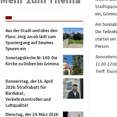
Stadtspazi
ein, Grimma
Am Sonnabe
Aus der Stadt und über den
Die Teilne
Fluss: Jörg Jacob lädt zum
startet um 
Spaziergang auf Seumes
Person.
Spuren ein
Sonnabend,
Sonntagskirche Nr. 160: Die
Kirche zu Döben bei Grimma
11.00-12:00
Treff: Tour
Donnerstag, der 16. April
2026: Strafrabatt für
Burdukat,
Verkehrskontrollen und
Luftqualität
Dienstag, der 24. März 2026: