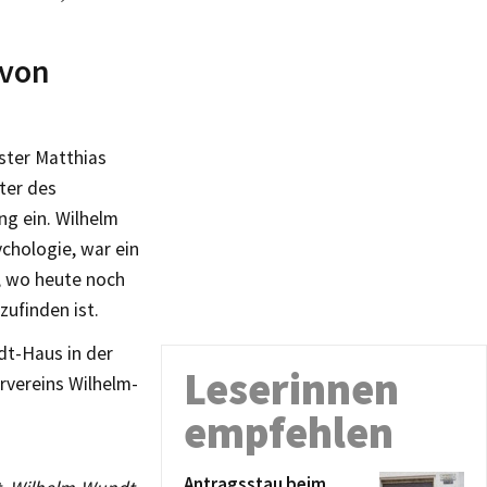
 von
ster Matthias
ter des
g ein. Wilhelm
chologie, war ein
, wo heute noch
ufinden ist.
dt-Haus in der
Leserinnen
rvereins Wilhelm-
empfehlen
Antragsstau beim