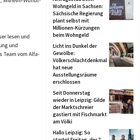
t, Wilhelm-Wundt-
Wohngeld in Sachsen:
Sächsische Regierung
plant selbst mit
Millionen-Kürzungen
beim Wohngeld
ser lesen und
rung und
Licht ins Dunkel der
Gewölbe:
s Team vom Alfa-
Völkerschlachtdenkmal
hat neue
Ausstellungsräume
erschlossen
Seit Donnerstag
wieder in Leipzig: Gilde
der Marktschreier
gastiert mit Fischmarkt
am Völki
Hallo Leipzig: So
startet Freitag, der 7.