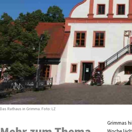
Das Rathaus in Grimma. Foto: LZ
Grimmas his
Mehr zum Thema
Woche lädt