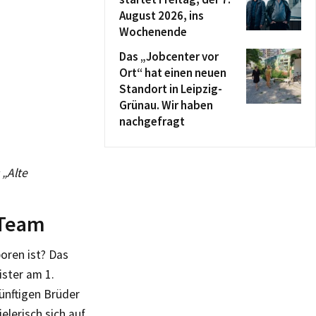
August 2026, ins
Wochenende
Das „Jobcenter vor
Ort“ hat einen neuen
Standort in Leipzig-
Grünau. Wir haben
nachgefragt
 „Alte
-Team
oren ist? Das
ster am 1.
künftigen Brüder
lerisch sich auf