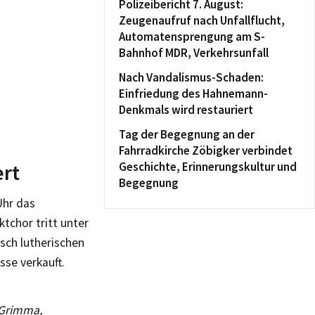
Polizeibericht 7. August:
Zeugenaufruf nach Unfallflucht,
Automatensprengung am S-
Bahnhof MDR, Verkehrsunfall
Nach Vandalismus-Schaden:
Einfriedung des Hahnemann-
Denkmals wird restauriert
Tag der Begegnung an der
Fahrradkirche Zöbigker verbindet
rt
Geschichte, Erinnerungskultur und
Begegnung
Uhr das
tchor tritt unter
isch lutherischen
se verkauft.
 Grimma,