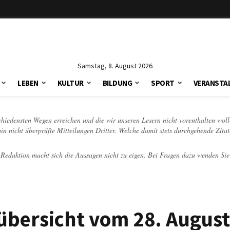
Samstag, 8. August 2026
LEBEN
KULTUR
BILDUNG
SPORT
VERANSTA
schiedensten Wegen erreichen und die wir unseren Lesern nicht vorenthalten woll
hin nicht überprüfte Mitteilungen Dritter. Welche damit stets durchgehende Zita
e Redaktion macht sich die Aussagen nicht zu eigen. Bei Fragen dazu wenden Sie
bersicht vom 28. August 