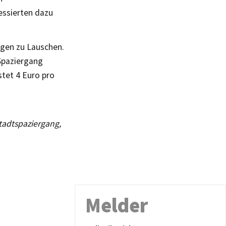
essierten dazu
igen zu Lauschen.
Spaziergang
stet 4 Euro pro
Stadtspaziergang,
Melder