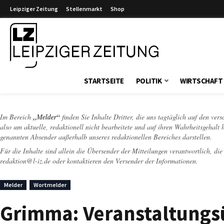
Leipziger Zeitung
Stellenmarkt
Shop
Leipziger Zeitung
STARTSEITE
POLITIK
WIRTSCHAFT
Im Bereich
„Melder“
finden Sie Inhalte Dritter, die uns tagtäglich auf den ver
also um aktuelle, redaktionell nicht bearbeitete und auf ihren Wahrheitsgehalt 
genannten Absender außerhalb unseres redaktionellen Bereiches darstellen.
Für die Inhalte sind allein die Übersender der Mitteilungen verantwortlich, di
redaktion@l-iz.de
oder kontaktieren den Versender der Informationen.
Melder
Wortmelder
Grimma: Veranstaltungsü