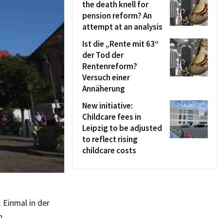
the death knell for
pension reform? An
attempt at an analysis
Ist die „Rente mit 63“
der Tod der
Rentenreform?
Versuch einer
Annäherung
New initiative:
Childcare fees in
Leipzig to be adjusted
to reflect rising
childcare costs
 Einmal in der
n