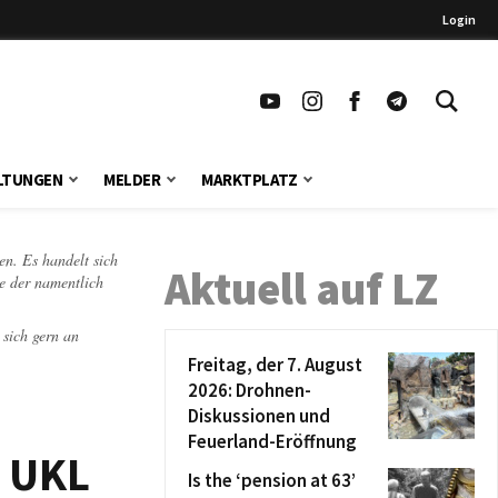
Login
LTUNGEN
MELDER
MARKTPLATZ
en. Es handelt sich
Aktuell auf LZ
te der namentlich
 sich gern an
Freitag, der 7. August
2026: Drohnen-
Diskussionen und
Feuerland-Eröffnung
m UKL
Is the ‘pension at 63’