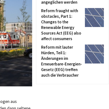
angeglichen werden
Reform fraught with
obstacles, Part 1:
Changes to the
Renewable Energy
Sources Act (EEG) also
affect consumers
Reform mit lauter
Hürden, Teil 1:
Änderungen im
Erneuerbare-Energien-
Gesetz (EEG) treffen
auch die Verbraucher
ologen aus
den dann seltene