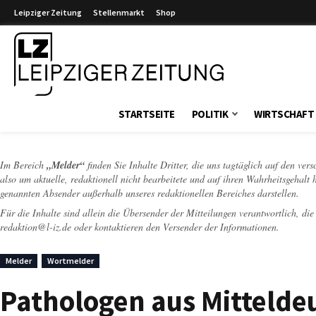
Leipziger Zeitung
Stellenmarkt
Shop
Leipziger Zeitung
STARTSEITE
POLITIK
WIRTSCHAFT
Im Bereich
„Melder“
finden Sie Inhalte Dritter, die uns tagtäglich auf den ver
also um aktuelle, redaktionell nicht bearbeitete und auf ihren Wahrheitsgehalt 
genannten Absender außerhalb unseres redaktionellen Bereiches darstellen.
Für die Inhalte sind allein die Übersender der Mitteilungen verantwortlich, di
redaktion@l-iz.de
oder kontaktieren den Versender der Informationen.
Melder
Wortmelder
Pathologen aus Mittelde