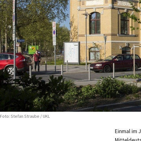
Foto: Stefan Straube / UKL
Einmal im J
Mitteldeut