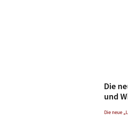
Die ne
und W
Die neue „L