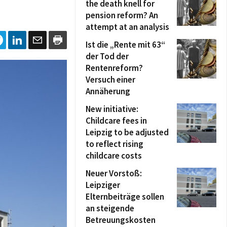
the death knell for
pension reform? An
attempt at an analysis
Ist die „Rente mit 63“
der Tod der
Rentenreform?
Versuch einer
Annäherung
New initiative:
Childcare fees in
Leipzig to be adjusted
to reflect rising
childcare costs
Neuer Vorstoß:
Leipziger
Elternbeiträge sollen
an steigende
Betreuungskosten