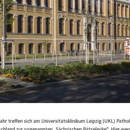
ahr treffen sich am Universitätsklinikum Leipzig (UKL) Path
schland zur sogenannten „Sächsischen Rätselecke“. Hier wer