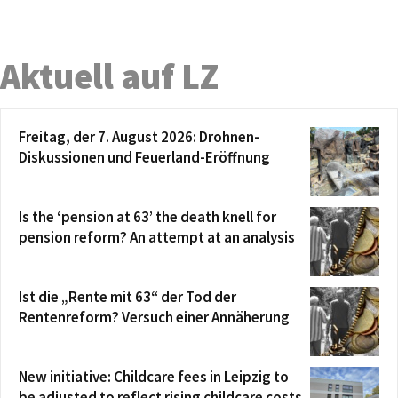
Aktuell auf LZ
Freitag, der 7. August 2026: Drohnen-
Diskussionen und Feuerland-Eröffnung
Is the ‘pension at 63’ the death knell for
pension reform? An attempt at an analysis
Ist die „Rente mit 63“ der Tod der
Rentenreform? Versuch einer Annäherung
New initiative: Childcare fees in Leipzig to
be adjusted to reflect rising childcare costs