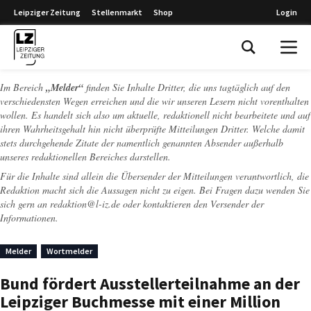
Leipziger Zeitung
Stellenmarkt
Shop
Login
Leipziger Zeitung
Im Bereich
„Melder“
finden Sie Inhalte Dritter, die uns tagtäglich auf den
verschiedensten Wegen erreichen und die wir unseren Lesern nicht vorenthalten
wollen. Es handelt sich also um aktuelle, redaktionell nicht bearbeitete und auf
ihren Wahrheitsgehalt hin nicht überprüfte Mitteilungen Dritter. Welche damit
stets durchgehende Zitate der namentlich genannten Absender außerhalb
unseres redaktionellen Bereiches darstellen.
Für die Inhalte sind allein die Übersender der Mitteilungen verantwortlich, die
Redaktion macht sich die Aussagen nicht zu eigen. Bei Fragen dazu wenden Sie
sich gern an
redaktion@l-iz.de
oder kontaktieren den Versender der
Informationen.
Melder
Wortmelder
Bund fördert Ausstellerteilnahme an der
Leipziger Buchmesse mit einer Million