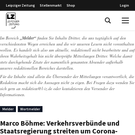
Leipziger Zeitung
Stellenmarkt
Shop
Login
Leipziger Zeitung
Im Bereich
„Melder“
finden Sie Inhalte Dritter, die uns tagtäglich auf den
verschiedensten Wegen erreichen und die wir unseren Lesern nicht vorenthalten
wollen. Es handelt sich also um aktuelle, redaktionell nicht bearbeitete und auf
ihren Wahrheitsgehalt hin nicht überprüfte Mitteilungen Dritter. Welche damit
stets durchgehende Zitate der namentlich genannten Absender außerhalb
unseres redaktionellen Bereiches darstellen.
Für die Inhalte sind allein die Übersender der Mitteilungen verantwortlich, die
Redaktion macht sich die Aussagen nicht zu eigen. Bei Fragen dazu wenden Sie
sich gern an
redaktion@l-iz.de
oder kontaktieren den Versender der
Informationen.
Melder
Wortmelder
Marco Böhme: Verkehrsverbünde und
Staatsregierung streiten um Corona-