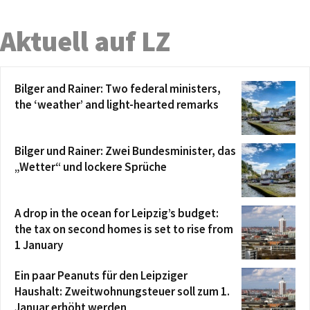
Aktuell auf LZ
Bilger and Rainer: Two federal ministers,
the ‘weather’ and light-hearted remarks
Bilger und Rainer: Zwei Bundesminister, das
„Wetter“ und lockere Sprüche
A drop in the ocean for Leipzig’s budget:
the tax on second homes is set to rise from
1 January
Ein paar Peanuts für den Leipziger
Haushalt: Zweitwohnungsteuer soll zum 1.
Januar erhöht werden