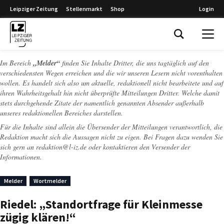
Leipziger Zeitung
Stellenmarkt
Shop
Login
Leipziger Zeitung
Im Bereich
„Melder“
finden Sie Inhalte Dritter, die uns tagtäglich auf den
verschiedensten Wegen erreichen und die wir unseren Lesern nicht vorenthalten
wollen. Es handelt sich also um aktuelle, redaktionell nicht bearbeitete und auf
ihren Wahrheitsgehalt hin nicht überprüfte Mitteilungen Dritter. Welche damit
stets durchgehende Zitate der namentlich genannten Absender außerhalb
unseres redaktionellen Bereiches darstellen.
Für die Inhalte sind allein die Übersender der Mitteilungen verantwortlich, die
Redaktion macht sich die Aussagen nicht zu eigen. Bei Fragen dazu wenden Sie
sich gern an
redaktion@l-iz.de
oder kontaktieren den Versender der
Informationen.
Melder
Wortmelder
Riedel: „Standortfrage für Kleinmesse
zügig klären!“