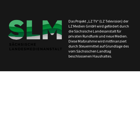
Das Projekt „LZ TV“ (LZ Television) der
LZ Medien GmbH wird gefördert durch
die Sächsische Landesanstalt für
privaten Rundfunk und neue Medien.
Diese Maßnahme wird mitfinanziert
durch Steuermittel auf Grundlage des
vom Sächsischen Landtag
beschlossenen Haushaltes.