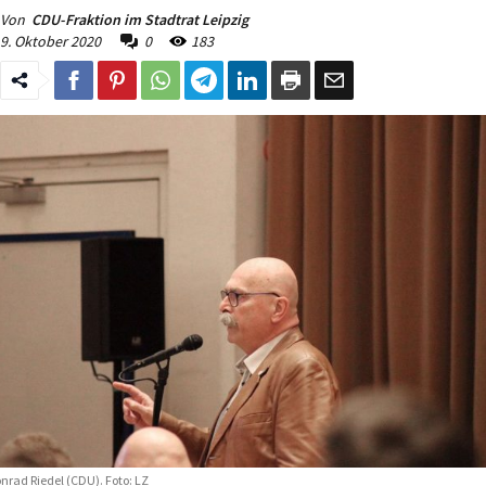
Von
CDU-Fraktion im Stadtrat Leipzig
9. Oktober 2020
0
183
nrad Riedel (CDU). Foto: LZ