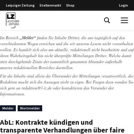
Leipziger Zeitung
Stellenmarkt
Shop
Login
Leipziger Zeitung
Im Bereich
„Melder“
finden Sie Inhalte Dritter, die uns tagtäglich auf den
verschiedensten Wegen erreichen und die wir unseren Lesern nicht vorenthalten
wollen. Es handelt sich also um aktuelle, redaktionell nicht bearbeitete und auf
ihren Wahrheitsgehalt hin nicht überprüfte Mitteilungen Dritter. Welche damit
stets durchgehende Zitate der namentlich genannten Absender außerhalb
unseres redaktionellen Bereiches darstellen.
Für die Inhalte sind allein die Übersender der Mitteilungen verantwortlich, die
Redaktion macht sich die Aussagen nicht zu eigen. Bei Fragen dazu wenden Sie
sich gern an
redaktion@l-iz.de
oder kontaktieren den Versender der
Informationen.
Melder
Wortmelder
AbL: Kontrakte kündigen und
transparente Verhandlungen über faire