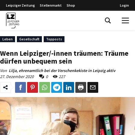
Leipziger Zeitung
Stellenmarkt
Shop
Login
Leipziger Zeitung
Leben
Gesellschaft
Topposts
Wenn Leipziger/-innen träumen: Träume
dürfen unbequem sein
Von
Lilja, ehrenamtlich bei der Verschenkekiste in Leipzig aktiv
27. Dezember 2020
0
227