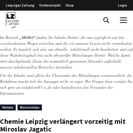
Leipziger Zeitung
Stellenmarkt
Shop
Login
Leipziger Zeitung
Im Bereich
„Melder“
finden Sie Inhalte Dritter, die uns tagtäglich auf den
verschiedensten Wegen erreichen und die wir unseren Lesern nicht vorenthalten
wollen. Es handelt sich also um aktuelle, redaktionell nicht bearbeitete und auf
ihren Wahrheitsgehalt hin nicht überprüfte Mitteilungen Dritter. Welche damit
stets durchgehende Zitate der namentlich genannten Absender außerhalb
unseres redaktionellen Bereiches darstellen.
Für die Inhalte sind allein die Übersender der Mitteilungen verantwortlich, die
Redaktion macht sich die Aussagen nicht zu eigen. Bei Fragen dazu wenden Sie
sich gern an
redaktion@l-iz.de
oder kontaktieren den Versender der
Informationen.
Melder
Wortmelder
Chemie Leipzig verlängert vorzeitig mit
Miroslav Jagatic