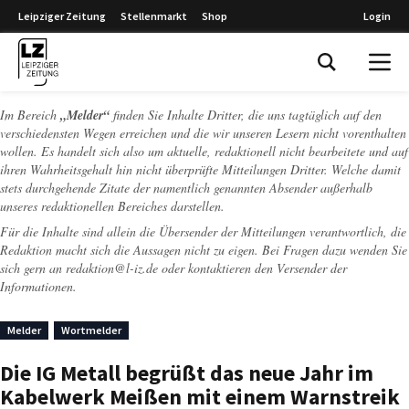
Leipziger Zeitung
Stellenmarkt
Shop
Login
Leipziger Zeitung
Im Bereich
„Melder“
finden Sie Inhalte Dritter, die uns tagtäglich auf den
verschiedensten Wegen erreichen und die wir unseren Lesern nicht vorenthalten
wollen. Es handelt sich also um aktuelle, redaktionell nicht bearbeitete und auf
ihren Wahrheitsgehalt hin nicht überprüfte Mitteilungen Dritter. Welche damit
stets durchgehende Zitate der namentlich genannten Absender außerhalb
unseres redaktionellen Bereiches darstellen.
Für die Inhalte sind allein die Übersender der Mitteilungen verantwortlich, die
Redaktion macht sich die Aussagen nicht zu eigen. Bei Fragen dazu wenden Sie
sich gern an
redaktion@l-iz.de
oder kontaktieren den Versender der
Informationen.
Melder
Wortmelder
Die IG Metall begrüßt das neue Jahr im
Kabelwerk Meißen mit einem Warnstreik