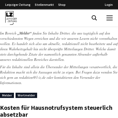
Leipziger Zeitung
Stellenmarkt
Shop
Login
Leipziger Zeitung
Im Bereich
„Melder“
finden Sie Inhalte Dritter, die uns tagtäglich auf den
verschiedensten Wegen erreichen und die wir unseren Lesern nicht vorenthalten
wollen. Es handelt sich also um aktuelle, redaktionell nicht bearbeitete und auf
ihren Wahrheitsgehalt hin nicht überprüfte Mitteilungen Dritter. Welche damit
stets durchgehende Zitate der namentlich genannten Absender außerhalb
unseres redaktionellen Bereiches darstellen.
Für die Inhalte sind allein die Übersender der Mitteilungen verantwortlich, die
Redaktion macht sich die Aussagen nicht zu eigen. Bei Fragen dazu wenden Sie
sich gern an
redaktion@l-iz.de
oder kontaktieren den Versender der
Informationen.
Melder
Wortmelder
Kosten für Hausnotrufsystem steuerlich
absetzbar