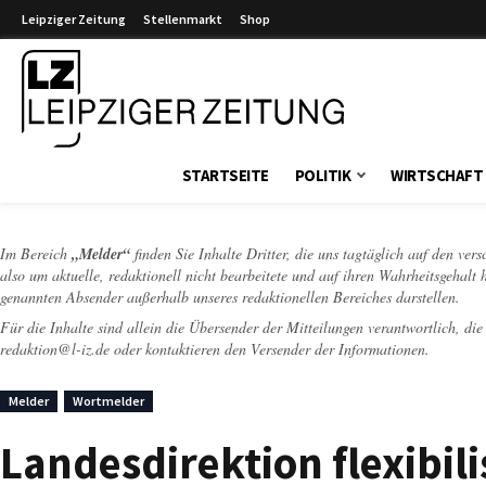
Leipziger Zeitung
Stellenmarkt
Shop
Leipziger Zeitung
STARTSEITE
POLITIK
WIRTSCHAFT
Im Bereich
„Melder“
finden Sie Inhalte Dritter, die uns tagtäglich auf den ver
also um aktuelle, redaktionell nicht bearbeitete und auf ihren Wahrheitsgehalt 
genannten Absender außerhalb unseres redaktionellen Bereiches darstellen.
Für die Inhalte sind allein die Übersender der Mitteilungen verantwortlich, di
redaktion@l-iz.de
oder kontaktieren den Versender der Informationen.
Melder
Wortmelder
Landesdirektion flexibili