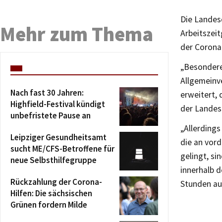
Die Landes
Mehr zum Thema
Arbeitszei
der Corona
„Besondere
Allgemeinve
Nach fast 30 Jahren:
erweitert,
Highfield-Festival kündigt
der Landesd
unbefristete Pause an
„Allerdings
Leipziger Gesundheitsamt
die an vor
sucht ME/CFS-Betroffene für
gelingt, si
neue Selbsthilfegruppe
innerhalb d
Rückzahlung der Corona-
Stunden au
Hilfen: Die sächsischen
Grünen fordern Milde