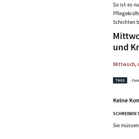
So ist es n
Pflegekräft
Schichten 
Mittwo
und K
Mittwoch, 
TAGS
Coro
Keine Ko
SCHREIBEN 
Sie müsse