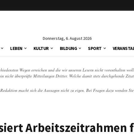
Donnerstag, 6. August 2026
LEBEN
KULTUR
BILDUNG
SPORT
VERANSTA
schiedensten Wegen erreichen und die wir unseren Lesern nicht vorenthalten woll
hin nicht überprüfte Mitteilungen Dritter. Welche damit stets durchgehende Zita
e Redaktion macht sich die Aussagen nicht zu eigen. Bei Fragen dazu wenden Sie
siert Arbeitszeitrahmen f