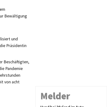
dem
zur Bewältigung
isiert und
die Präsidentin
er Beschäftigten,
 die Pandemie
 Mehrstunden
it von acht
Melder