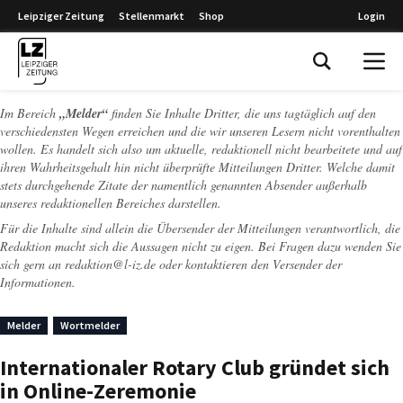
Leipziger Zeitung
Stellenmarkt
Shop
Login
Leipziger Zeitung
Im Bereich
„Melder“
finden Sie Inhalte Dritter, die uns tagtäglich auf den
verschiedensten Wegen erreichen und die wir unseren Lesern nicht vorenthalten
wollen. Es handelt sich also um aktuelle, redaktionell nicht bearbeitete und auf
ihren Wahrheitsgehalt hin nicht überprüfte Mitteilungen Dritter. Welche damit
stets durchgehende Zitate der namentlich genannten Absender außerhalb
unseres redaktionellen Bereiches darstellen.
Für die Inhalte sind allein die Übersender der Mitteilungen verantwortlich, die
Redaktion macht sich die Aussagen nicht zu eigen. Bei Fragen dazu wenden Sie
sich gern an
redaktion@l-iz.de
oder kontaktieren den Versender der
Informationen.
Melder
Wortmelder
Internationaler Rotary Club gründet sich
in Online-Zeremonie