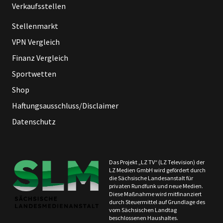
Verkaufsstellen
Stellenmarkt
VPN Vergleich
Finanz Vergleich
Sportwetten
Shop
Haftungsausschluss/Disclaimer
Datenschutz
Das Projekt „LZ TV“ (LZ Television) der
LZ Medien GmbH wird gefördert durch
die Sächsische Landesanstalt für
privaten Rundfunk und neue Medien.
Diese Maßnahme wird mitfinanziert
durch Steuermittel auf Grundlage des
vom Sächsischen Landtag
beschlossenen Haushaltes.