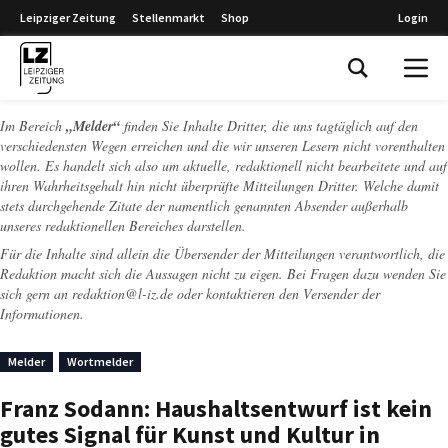
Leipziger Zeitung
Stellenmarkt
Shop
Login
Leipziger Zeitung
Im Bereich
„Melder“
finden Sie Inhalte Dritter, die uns tagtäglich auf den
verschiedensten Wegen erreichen und die wir unseren Lesern nicht vorenthalten
wollen. Es handelt sich also um aktuelle, redaktionell nicht bearbeitete und auf
ihren Wahrheitsgehalt hin nicht überprüfte Mitteilungen Dritter. Welche damit
stets durchgehende Zitate der namentlich genannten Absender außerhalb
unseres redaktionellen Bereiches darstellen.
Für die Inhalte sind allein die Übersender der Mitteilungen verantwortlich, die
Redaktion macht sich die Aussagen nicht zu eigen. Bei Fragen dazu wenden Sie
sich gern an
redaktion@l-iz.de
oder kontaktieren den Versender der
Informationen.
Melder
Wortmelder
Franz Sodann: Haushaltsentwurf ist kein
gutes Signal für Kunst und Kultur in