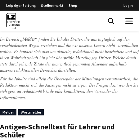
Leipziger Zeitung
Stellenmarkt
Shop
Login
Leipziger Zeitung
Im Bereich
„Melder“
finden Sie Inhalte Dritter, die uns tagtäglich auf den
verschiedensten Wegen erreichen und die wir unseren Lesern nicht vorenthalten
wollen. Es handelt sich also um aktuelle, redaktionell nicht bearbeitete und auf
ihren Wahrheitsgehalt hin nicht überprüfte Mitteilungen Dritter. Welche damit
stets durchgehende Zitate der namentlich genannten Absender außerhalb
unseres redaktionellen Bereiches darstellen.
Für die Inhalte sind allein die Übersender der Mitteilungen verantwortlich, die
Redaktion macht sich die Aussagen nicht zu eigen. Bei Fragen dazu wenden Sie
sich gern an
redaktion@l-iz.de
oder kontaktieren den Versender der
Informationen.
Melder
Wortmelder
Antigen-Schnelltest für Lehrer und
Schüler