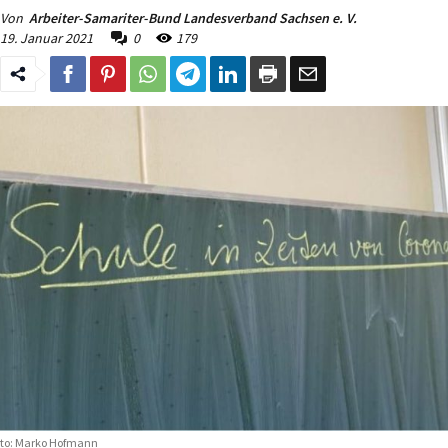
Von
Arbeiter-Samariter-Bund Landesverband Sachsen e. V.
19. Januar 2021
0
179
to: Marko Hofmann